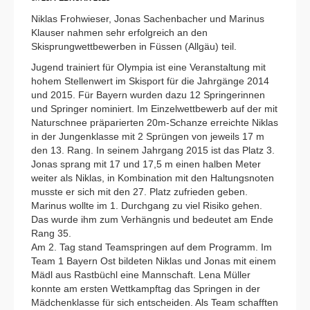
Niklas Frohwieser, Jonas Sachenbacher und Marinus
Klauser nahmen sehr erfolgreich an den
Skisprungwettbewerben in Füssen (Allgäu) teil.
Jugend trainiert für Olympia ist eine Veranstaltung mit
hohem Stellenwert im Skisport für die Jahrgänge 2014
und 2015. Für Bayern wurden dazu 12 Springerinnen
und Springer nominiert. Im Einzelwettbewerb auf der mit
Naturschnee präparierten 20m-Schanze erreichte Niklas
in der Jungenklasse mit 2 Sprüngen von jeweils 17 m
den 13. Rang. In seinem Jahrgang 2015 ist das Platz 3.
Jonas sprang mit 17 und 17,5 m einen halben Meter
weiter als Niklas, in Kombination mit den Haltungsnoten
musste er sich mit den 27. Platz zufrieden geben.
Marinus wollte im 1. Durchgang zu viel Risiko gehen.
Das wurde ihm zum Verhängnis und bedeutet am Ende
Rang 35.
Am 2. Tag stand Teamspringen auf dem Programm. Im
Team 1 Bayern Ost bildeten Niklas und Jonas mit einem
Mädl aus Rastbüchl eine Mannschaft. Lena Müller
konnte am ersten Wettkampftag das Springen in der
Mädchenklasse für sich entscheiden. Als Team schafften