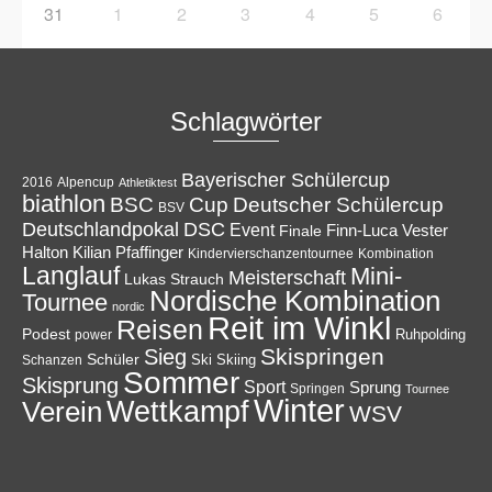
31
1
2
3
4
5
6
Schlagwörter
Bayerischer Schülercup
Alpencup
2016
Athletiktest
biathlon
Cup
BSC
Deutscher Schülercup
BSV
Deutschlandpokal
DSC
Event
Finale
Finn-Luca Vester
Halton
Kilian Pfaffinger
Kindervierschanzentournee
Kombination
Langlauf
Mini-
Meisterschaft
Lukas Strauch
Nordische Kombination
Tournee
nordic
Reit im Winkl
Reisen
Podest
Ruhpolding
power
Skispringen
Sieg
Schüler
Ski
Skiing
Schanzen
Sommer
Skisprung
Sport
Sprung
Springen
Tournee
Winter
Wettkampf
Verein
WSV