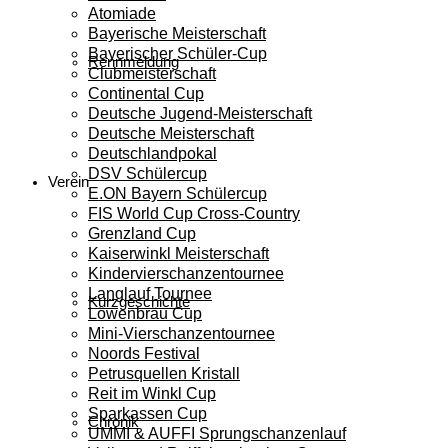
Atomiade
Bayerische Meisterschaft
Bayerischer Schüler-Cup
Rennmeldung
Clubmeisterschaft
Continental Cup
Deutsche Jugend-Meisterschaft
Deutsche Meisterschaft
Deutschlandpokal
DSV Schülercup
Verein
E.ON Bayern Schülercup
FIS World Cup Cross-Country
Grenzland Cup
Kaiserwinkl Meisterschaft
Kindervierschanzentournee
Langlauf Tournee
Kurzgeschichte
Löwenbräu Cup
Mini-Vierschanzentournee
Noords Festival
Petrusquellen Kristall
Reit im Winkl Cup
Sparkassen Cup
Chronik
UMMI & AUFFI Sprungschanzenlauf