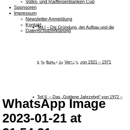
Volks- und Raiffeisenbanken Cup
Sponsoren
Impressum
Newsletter Anmeldung
Kontakt
Teil I – Die Gründung, der Aufbau und die
Datenschutzerklärung
WhatsApp Image
2023-01-21 at
Erhaltung des Vereins von 1921 – 1971
21.54.21
Teil II – Das „Goldene Jahrzehnt“ von 1972 –
WhatsApp Image
2023-01-21 at