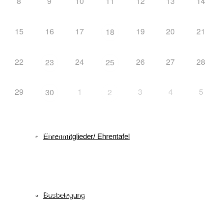
8
9
10
11
12
13
14
Gast in Reit im Winkl
15
16
17
19
20
21
18
22
24
26
27
28
23
25
Vorstandschaft
29
1
3
4
5
30
2
Schlagwörter
Ehrenmitglieder/ Ehrentafel
biathlon
Bayerischer Schülercup
Alpencup
2016
Athletiktest
Cup
BSC
Deutscher Schülercup
BSV
Deutschlandpokal
DSC
Event
Finale
Finn-Luca Vester
Halton
Kilian Pfaffinger
Kindervierschanzentournee
Busbelegung
Kombination
Langlauf
Mini-Tournee
Meisterschaft
Lukas Strauch
Nordische Kombination
Podest
nordic
power