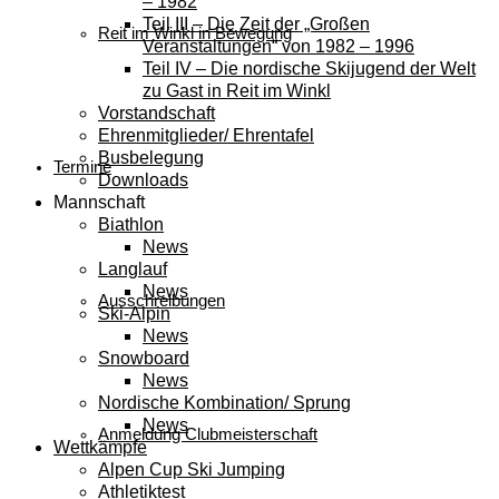
– 1982
Teil III – Die Zeit der „Großen
Reit im Winkl in Bewegung
Veranstaltungen“ von 1982 – 1996
Teil IV – Die nordische Skijugend der Welt
zu Gast in Reit im Winkl
Vorstandschaft
Ehrenmitglieder/ Ehrentafel
Busbelegung
Termine
Downloads
Mannschaft
Biathlon
News
Langlauf
News
Ausschreibungen
Ski-Alpin
News
Snowboard
News
Nordische Kombination/ Sprung
News
Anmeldung Clubmeisterschaft
Wettkämpfe
Alpen Cup Ski Jumping
Athletiktest