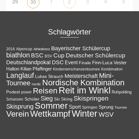
29
1
3
4
5
30
2
Schlagwörter
Bayerischer Schülercup
Alpencup
2016
Athletiktest
biathlon
Cup
BSC
Deutscher Schülercup
BSV
Deutschlandpokal
DSC
Event
Finale
Finn-Luca Vester
Halton
Kilian Pfaffinger
Kindervierschanzentournee
Kombination
Langlauf
Mini-
Meisterschaft
Lukas Strauch
Nordische Kombination
Tournee
nordic
Reit im Winkl
Reisen
Podest
Ruhpolding
power
Skispringen
Sieg
Schüler
Ski
Skiing
Schanzen
Sommer
Skisprung
Sport
Sprung
Springen
Tournee
Winter
Wettkampf
Verein
WSV