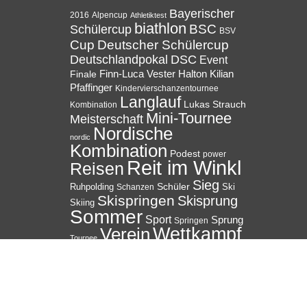
Bayerischer
Alpencup
2016
Athletiktest
biathlon
BSC
Schülercup
BSV
Cup
Deutscher Schülercup
Deutschlandpokal
DSC
Event
Halton
Finale
Finn-Luca Vester
Kilian
Pfaffinger
Kindervierschanzentournee
Langlauf
Lukas Strauch
Kombination
Mini-Tournee
Meisterschaft
Nordische
nordic
Kombination
Podest
power
Reit im Winkl
Reisen
Sieg
Ruhpolding
Schüler
Ski
Schanzen
Skispringen
Skisprung
Skiing
Sommer
Sport
Sprung
Springen
Wettkampf
Verein
Tournee
Winter
WSV
© 2026 WSV Reit im Winkl e.V. powerd by Maximilian Hamberger