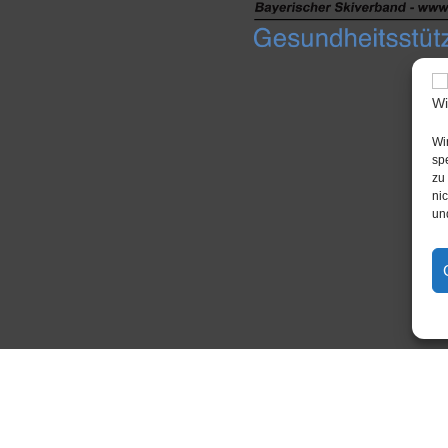
Wi
sp
zu
ni
un