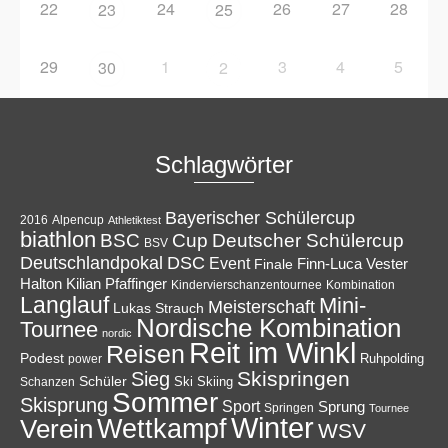
22
24
26
27
28
23
25
29
1
3
4
5
30
2
Schlagwörter
Bayerischer Schülercup
Alpencup
2016
Athletiktest
biathlon
Cup
BSC
Deutscher Schülercup
BSV
Deutschlandpokal
DSC
Event
Finale
Finn-Luca Vester
Halton
Kilian Pfaffinger
Kindervierschanzentournee
Kombination
Langlauf
Mini-
Meisterschaft
Lukas Strauch
Nordische Kombination
Tournee
nordic
Reit im Winkl
Reisen
Podest
Ruhpolding
power
Skispringen
Sieg
Schüler
Ski
Skiing
Schanzen
Sommer
Skisprung
Sport
Sprung
Springen
Tournee
Winter
Wettkampf
Verein
WSV