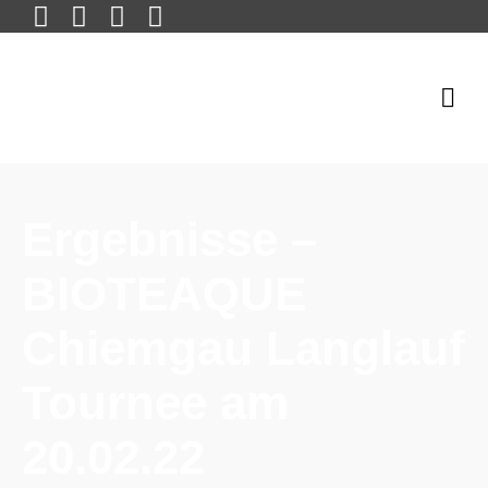
Ergebnisse –
BIOTEAQUE
Chiemgau Langlauf
Tournee am
20.02.22