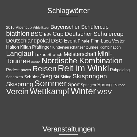
Schlagwörter
Bayerischer Schülercup
Alpencup
2016
Athletiktest
biathlon
Cup
BSC
Deutscher Schülercup
BSV
Deutschlandpokal
DSC
Event
Finale
Finn-Luca Vester
Halton
Kilian Pfaffinger
Kindervierschanzentournee
Kombination
Langlauf
Mini-
Meisterschaft
Lukas Strauch
Nordische Kombination
Tournee
nordic
Reit im Winkl
Reisen
Podest
Ruhpolding
power
Skispringen
Sieg
Schüler
Ski
Skiing
Schanzen
Sommer
Skisprung
Sport
Sprung
Springen
Tournee
Winter
Wettkampf
Verein
WSV
Veranstaltungen