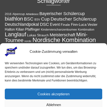
Schlagwörter
Bayerischer Schülercup
Alpencup
2016
Athletiktest
biathlon
Cup
BSC
Deutscher Schülercup
BSV
Deutschlandpokal
DSC
Event
Finale
Finn-Luca Vester
Halton
Kilian Pfaffinger
Kindervierschanzentournee
Kombination
Langlauf
Mini-
Meisterschaft
Lukas Strauch
Nordische Kombination
Tournee
nordic
Reit im Winkl
Reisen
Podest
Ruhpolding
power
Skispringen
Sieg
Cookie-Zustimmung verwalten
Schüler
Ski
Skiing
Schanzen
Sommer
Skisprung
Sport
Sprung
Springen
Tournee
Winter
Wettkampf
Verein
WSV
Wir verwenden Technologien wie Cookies, um Geräteinformationen zu
speichern und/oder darauf zuzugreifen. Wir tun dies, um das Browsing-
Erlebnis zu verbessern und um (nicht) personalisierte Werbung
anzuzeigen. Wenn du nicht zustimmst oder die Zustimmung widerrufst,
kann dies bestimmte Merkmale und Funktionen beeinträchtigen.
Veranstaltungen
Cookies akzeptieren
Ablehnen
Keine Veranstaltungen