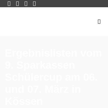
Ergebnislisten vom
9. Sparkassen
Schülercup am 06.
und 07. März in
Kössen