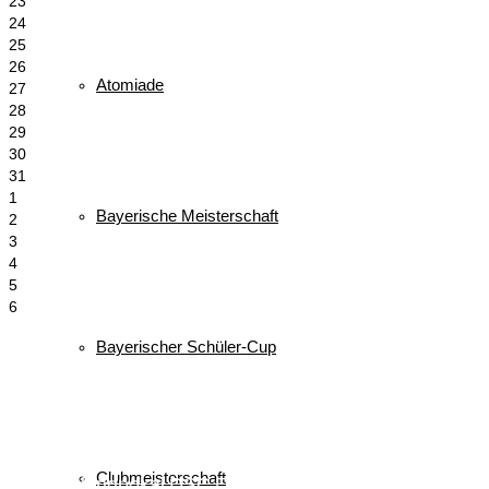
23
24
25
26
Atomiade
27
28
29
30
31
1
Bayerische Meisterschaft
2
3
4
5
6
Bayerischer Schüler-Cup
Schlagwörter
biathlon
Bayerischer Schülercup
Alpencup
2016
Athletiktest
Cup
BSC
Deutscher Schülercup
BSV
Clubmeisterschaft
Deutschlandpokal
DSC
Event
Finale
Finn-Luca Vester