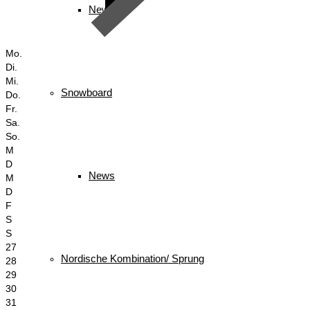
News
Mo.
Di.
Mi.
Snowboard
Do.
Fr.
Sa.
So.
M
D
News
M
D
F
S
S
27
Nordische Kombination/ Sprung
28
29
30
31