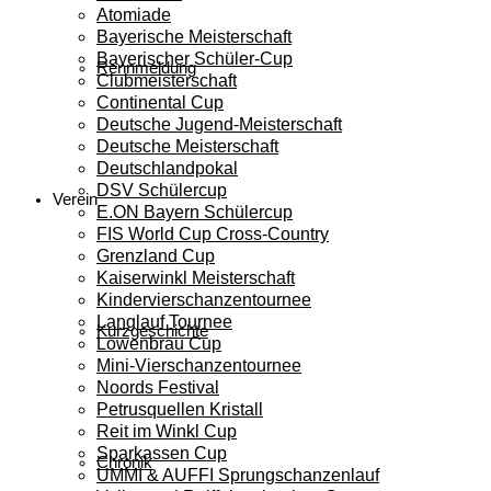
Atomiade
Bayerische Meisterschaft
Bayerischer Schüler-Cup
Rennmeldung
Clubmeisterschaft
Continental Cup
Deutsche Jugend-Meisterschaft
Deutsche Meisterschaft
Deutschlandpokal
DSV Schülercup
Verein
E.ON Bayern Schülercup
FIS World Cup Cross-Country
Grenzland Cup
Kaiserwinkl Meisterschaft
Kindervierschanzentournee
Langlauf Tournee
Kurzgeschichte
Löwenbräu Cup
Mini-Vierschanzentournee
Noords Festival
Petrusquellen Kristall
Reit im Winkl Cup
Sparkassen Cup
Chronik
UMMI & AUFFI Sprungschanzenlauf