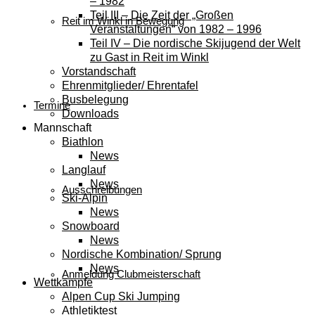
– 1982
Teil III – Die Zeit der „Großen
Reit im Winkl in Bewegung
Veranstaltungen“ von 1982 – 1996
Teil IV – Die nordische Skijugend der Welt
zu Gast in Reit im Winkl
Vorstandschaft
Ehrenmitglieder/ Ehrentafel
Busbelegung
Termine
Downloads
Mannschaft
Biathlon
News
Langlauf
News
Ausschreibungen
Ski-Alpin
News
Snowboard
News
Nordische Kombination/ Sprung
News
Anmeldung Clubmeisterschaft
Wettkämpfe
Alpen Cup Ski Jumping
Athletiktest