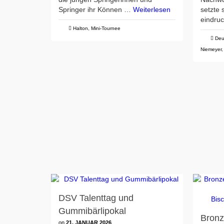
Springer ihr Können …
Weiterlesen
setzte 
eindruc
Halton
,
Mini-Tournee
Deu
Niemeyer
DSV Talenttag und
Gummibärlipokal
Bronz
on
21. JANUAR 2026