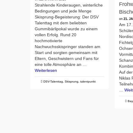
Frohw
Strahlende Kinderaugen, winterliche
Bedingungen und jede Menge
Bisch
Skisprung-Begeisterung: Der DSV
on
21. J
Talenttag mit dem beliebten
Am 17.
Gummibärlipokal wurde zu einem
Schüle
vollen Erfolg. Rund 20
Nordis
hochmotivierte
Fichtel
Nachwuchsskispringer standen am
Ochsen
Start und sorgten gemeinsam mit
Vormitt
Eltern, Geschwistern und Fans für
Schanz
eine tolle Atmosphäre an …
Kombin
Weiterlesen
Auf de
Niklas
DSV-Talenttag
,
Skisprung
,
talentpunkt
Teilne
…
Weit
Bay