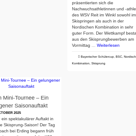
präsentierten sich die
Nachwuchsathletinnen und -athle
des WSV Reit im Winkl sowohl i
Skispringen als auch in der
Nordischen Kombination in sehr
guter Form. Der Wettkampf best
aus den Skisprungbewerben am
Vormittag …
Weiterlesen
Bayerischer Schülercup
,
BSC
,
Nordisc
Kombination
,
Skisprung
n Mini-Tournee – Ein
gener Saisonauftakt
KTOBER 2025
 ein spektakulärer Auftakt in
ue Skisprung-Saison! Der Tag
bach bei Erding begann früh