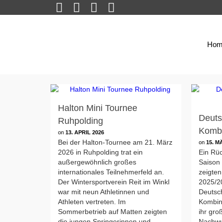
Hom
Halton Mini Tournee
Deuts
Ruhpolding
Kombi
on
13. APRIL 2026
Bei der Halton-Tournee am 21. März
on
15. M
2026 in Ruhpolding trat ein
Ein Rüc
außergewöhnlich großes
Saison
internationales Teilnehmerfeld an.
zeigten
Der Wintersportverein Reit im Winkl
2025/2
war mit neun Athletinnen und
Deutsc
Athleten vertreten. Im
Kombina
Sommerbetrieb auf Matten zeigten
ihr gro
die jungen Springerinnen und
Nachwu