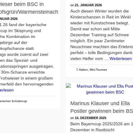
ieser beim BSC in
on
21. JANUAR 2026
Auch diesen Winter wurden die
ofsgrün/Warmensteinach
Kinderschanzen in Reit im Winkl
ANUAR 2026
wieder mit Kunstschnee belegt.
1.26 fand der bayerische
Damit war schon seit Mitte
rcup im Skisprung und
Dezember Training auf Schnee
che Kombination im
möglich. Ein paar Zentimeter
gebirge auf der
Neuschnee machten das Erlebni
kopfschanze statt.
perfekt – tolle Bedingungen dank
ags wurde zuerst auf zwei
vielen Helfer vom …
Weiterlesen
en das Spezial- und
ationsspringen ausgetragen.
Halton
,
Mini-Tournee
r 30m-Schanze erreichte
 Frohwieser in einem großem
hmerfeld den hervorragenden
erlesen
erischer Schülercup
Marinus Klauser und Ella
Postler gewinnen beim B
on
15. DEZEMBER 2025
Beim Bayerncup 2025/2026 am 1
Dezember in Rastbüchl