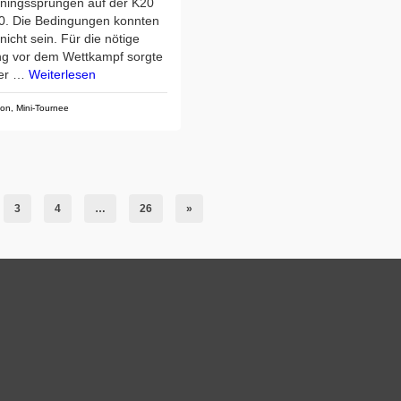
iningssprüngen auf der K20
0. Die Bedingungen konnten
nicht sein. Für die nötige
ng vor dem Wettkampf sorgte
der …
Weiterlesen
ton
,
Mini-Tournee
3
4
…
26
»