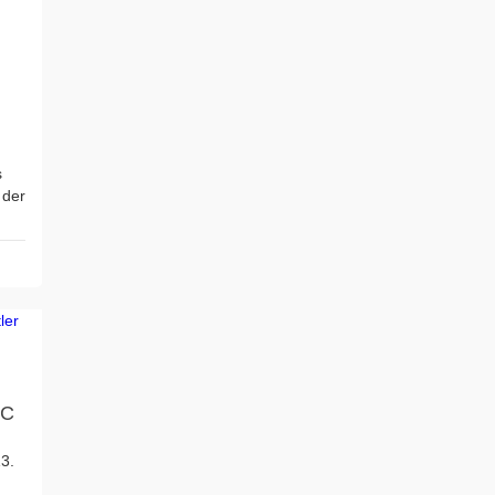
s
 der
SC
3.