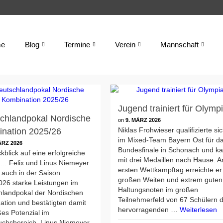
e
Blog
Termine
Verein
Mannschaft
Jugend trainiert für Olymp
chlandpokal Nordische
on
9. MÄRZ 2026
Niklas Frohwieser qualifizierte si
nation 2025/26
im Mixed-Team Bayern Ost für d
ÄRZ 2026
Bundesfinale in Schonach und k
kblick auf eine erfolgreiche
mit drei Medaillen nach Hause. 
 … Felix und Linus Niemeyer
ersten Wettkampftag erreichte er
 auch in der Saison
großen Weiten und extrem guten
026 starke Leistungen im
Haltungsnoten im großen
hlandpokal der Nordischen
Teilnehmerfeld von 67 Schülern 
tion und bestätigten damit
hervorragenden …
Weiterlesen
ßes Potenzial im
chsbereich. Linus Niemeyer