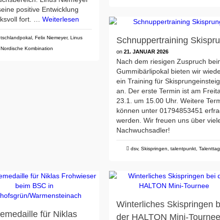
seine positive Entwicklung
ksvoll fort. …
Weiterlesen
tschlandpokal
,
Felix Niemeyer
,
Linus
Schnuppertraining Skispr
,
Nordische Kombination
on
21. JANUAR 2026
Nach dem riesigen Zuspruch be
Gummibärlipokal bieten wir wied
ein Training für Skisprungeinstei
an. Der erste Termin ist am Freit
23.1. um 15.00 Uhr. Weitere Ter
können unter 01794853451 erfra
werden. Wir freuen uns über viel
Nachwuchsadler!
dsv
,
Skispringen
,
talentpunkt
,
Talentta
Winterliches Skispringen b
emedaille für Niklas
der HALTON Mini-Tourne