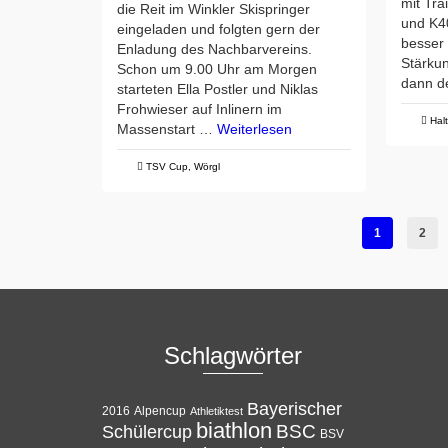
mit Tra
die Reit im Winkler Skispringer
und K4
eingeladen und folgten gern der
besser 
Enladung des Nachbarvereins.
Stärku
Schon um 9.00 Uhr am Morgen
dann 
starteten Ella Postler und Niklas
Frohwieser auf Inlinern im
Hal
Massenstart …
Weiterlesen
TSV Cup
,
Wörgl
1
2
Schlagwörter
Bayerischer
Alpencup
2016
Athletiktest
biathlon
BSC
Schülercup
BSV