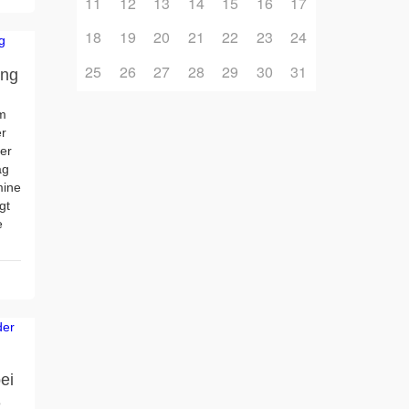
11
12
13
14
15
16
17
18
19
20
21
22
23
24
25
26
27
28
29
30
31
ung
im
er
ger
ag
mine
gt
e
g
ei
e