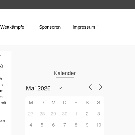
Wettkämpfe
Sponsoren
Impressum
ia
Kalender
ch
as
am
Am
M
D
M
D
F
S
S
 mit
27
28
29
30
1
2
3
den
4
5
6
7
8
9
10