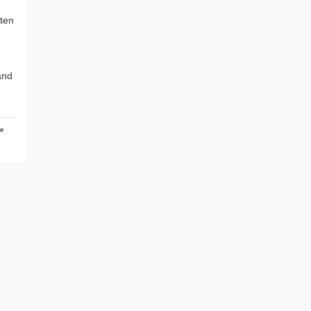
ten
m
and
he