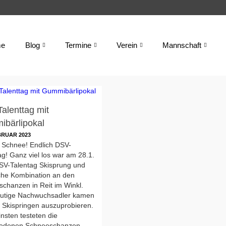
e
Blog
Termine
Verein
Mannschaft
alenttag mit
bärlipokal
BRUAR 2023
h Schnee! Endlich DSV-
ag! Ganz viel los war am 28.1.
SV-Talentag Skisprung und
che Kombination an den
chanzen in Reit im Winkl.
mutige Nachwuchsadler kamen
 Skispringen auszuprobieren.
insten testeten die
iedenen Schneeschanzen.