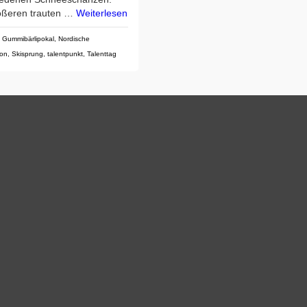
ößeren trauten …
Weiterlesen
,
Gummibärlipokal
,
Nordische
ion
,
Skisprung
,
talentpunkt
,
Talenttag