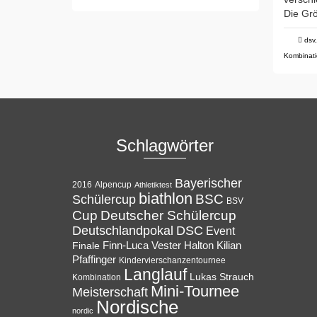
Die Gr
dsv
Kombinat
Schlagwörter
Bayerischer
Alpencup
2016
Athletiktest
biathlon
BSC
Schülercup
BSV
Cup
Deutscher Schülercup
Deutschlandpokal
DSC
Event
Halton
Finale
Finn-Luca Vester
Kilian
Pfaffinger
Kindervierschanzentournee
Langlauf
Lukas Strauch
Kombination
Mini-Tournee
Meisterschaft
Nordische
nordic