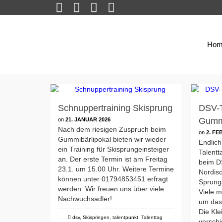
Hom
Schnuppertraining Skisprung
DSV-T
Gummi
on
21. JANUAR 2026
Nach dem riesigen Zuspruch beim
on
2. FE
Gummibärlipokal bieten wir wieder
Endlic
ein Training für Skisprungeinsteiger
Talentt
an. Der erste Termin ist am Freitag
beim D
23.1. um 15.00 Uhr. Weitere Termine
Nordis
können unter 01794853451 erfragt
Sprungs
werden. Wir freuen uns über viele
Viele 
Nachwuchsadler!
um das
Die Kle
dsv
,
Skispringen
,
talentpunkt
,
Talenttag
versch