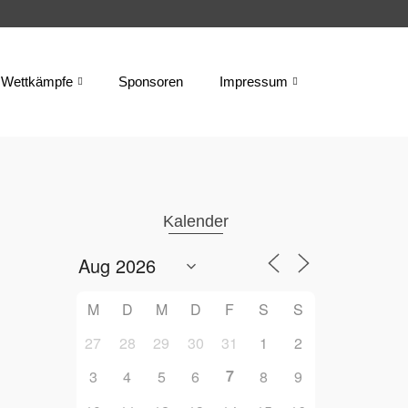
Wettkämpfe
Sponsoren
Impressum
Kalender
M
D
M
D
F
S
S
27
28
29
30
31
1
2
7
3
4
5
6
8
9