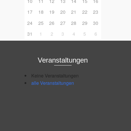
10
11
12
13
14
15
16
17
18
19
20
21
22
23
24
25
26
27
28
29
30
31
1
2
3
4
5
6
Veranstaltungen
Keine Veranstaltungen
alle Veranstaltungen