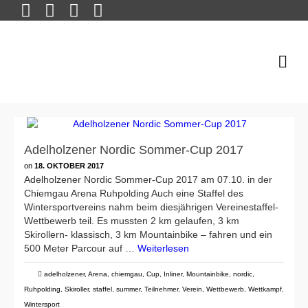
Adelholzener Nordic Sommer-Cup 2017
on
18. OKTOBER 2017
Adelholzener Nordic Sommer-Cup 2017 am 07.10. in der
Chiemgau Arena Ruhpolding Auch eine Staffel des
Wintersportvereins nahm beim diesjährigen Vereinestaffel-
Wettbewerb teil. Es mussten 2 km gelaufen, 3 km
Skirollern- klassisch, 3 km Mountainbike – fahren und ein
500 Meter Parcour auf …
Weiterlesen
adelholzener
,
Arena
,
chiemgau
,
Cup
,
Inliner
,
Mountainbike
,
nordic
,
Ruhpolding
,
Skiroller
,
staffel
,
summer
,
Teilnehmer
,
Verein
,
Wettbewerb
,
Wettkampf
,
Wintersport