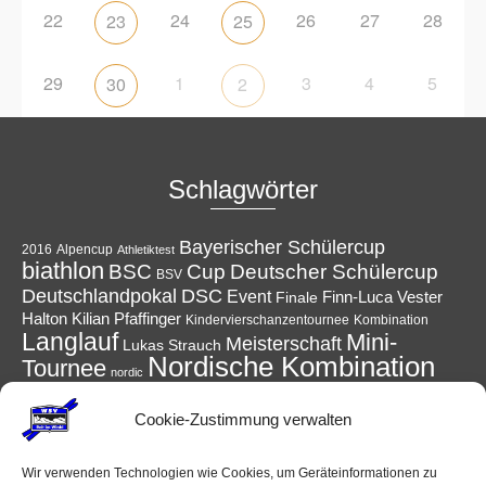
22
24
26
27
28
23
25
29
1
3
4
5
30
2
Schlagwörter
Bayerischer Schülercup
Alpencup
2016
Athletiktest
biathlon
Cup
BSC
Deutscher Schülercup
BSV
Deutschlandpokal
DSC
Event
Finale
Finn-Luca Vester
Halton
Kilian Pfaffinger
Kindervierschanzentournee
Kombination
Langlauf
Mini-
Meisterschaft
Lukas Strauch
Nordische Kombination
Tournee
nordic
Reit im Winkl
Reisen
Podest
Ruhpolding
power
Skispringen
Cookie-Zustimmung verwalten
Sieg
Schüler
Ski
Skiing
Schanzen
Sommer
Skisprung
Sport
Sprung
Springen
Tournee
Winter
Wettkampf
Verein
Wir verwenden Technologien wie Cookies, um Geräteinformationen zu
WSV