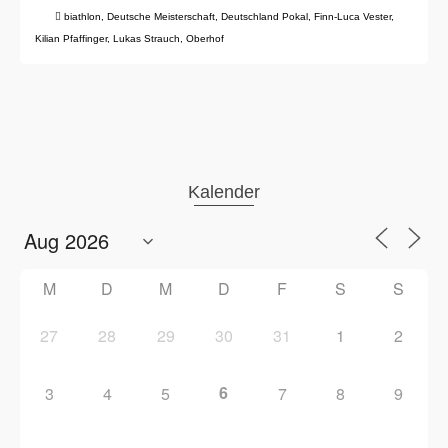
biathlon
,
Deutsche Meisterschaft
,
Deutschland Pokal
,
Finn-Luca Vester
,
Kilian Pfaffinger
,
Lukas Strauch
,
Oberhof
Kalender
M
D
M
D
F
S
S
27
28
29
30
31
1
2
6
3
4
5
7
8
9