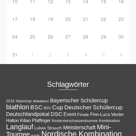
10
11
12
13
14
15
16
17
18
19
20
21
22
23
24
25
26
27
28
29
30
31
1
2
3
4
5
6
Schlagwörter
Bayerischer Schülercup
Alpencup
2016
Athletiktest
biathlon
Cup
BSC
Deutscher Schülercup
BSV
Deutschlandpokal
DSC
Event
Finale
Finn-Luca Vester
Halton
Kilian Pfaffinger
Kindervierschanzentournee
Kombination
Langlauf
Mini-
Meisterschaft
Lukas Strauch
Nordische Kombination
Tournee
nordic