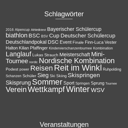
Schlagwörter
Bayerischer Schülercup
Alpencup
2016
Athletiktest
biathlon
Cup
BSC
Deutscher Schülercup
BSV
Deutschlandpokal
DSC
Event
Finale
Finn-Luca Vester
Halton
Kilian Pfaffinger
Kindervierschanzentournee
Kombination
Langlauf
Mini-
Meisterschaft
Lukas Strauch
Nordische Kombination
Tournee
nordic
Reit im Winkl
Reisen
Podest
Ruhpolding
power
Skispringen
Sieg
Schüler
Ski
Skiing
Schanzen
Sommer
Skisprung
Sport
Sprung
Springen
Tournee
Winter
Wettkampf
Verein
WSV
Veranstaltungen