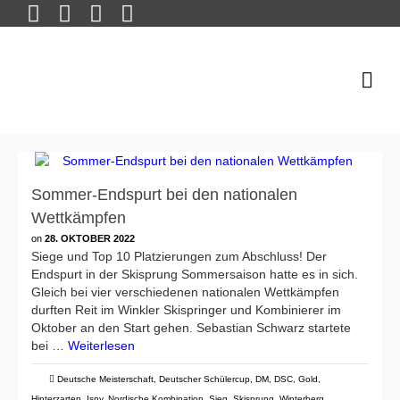
Sommer-Endspurt bei den nationalen
Wettkämpfen
on
28. OKTOBER 2022
Siege und Top 10 Platzierungen zum Abschluss! Der
Endspurt in der Skisprung Sommersaison hatte es in sich.
Gleich bei vier verschiedenen nationalen Wettkämpfen
durften Reit im Winkler Skispringer und Kombinierer im
Oktober an den Start gehen. Sebastian Schwarz startete
bei …
Weiterlesen
Deutsche Meisterschaft
,
Deutscher Schülercup
,
DM
,
DSC
,
Gold
,
Hinterzarten
,
Isny
,
Nordische Kombination
,
Sieg
,
Skisprung
,
Winterberg