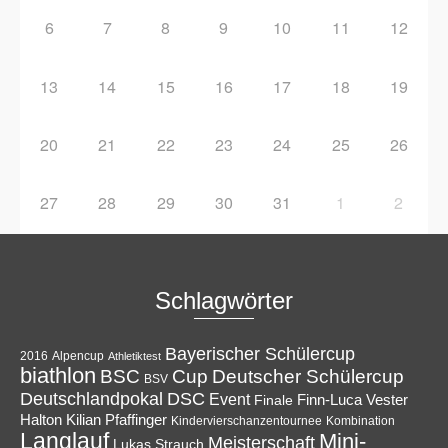
6
7
8
9
10
11
12
13
14
15
16
17
18
19
20
21
22
23
24
25
26
27
28
29
30
31
1
2
Schlagwörter
Bayerischer Schülercup
Alpencup
2016
Athletiktest
biathlon
Cup
BSC
Deutscher Schülercup
BSV
Deutschlandpokal
DSC
Event
Finale
Finn-Luca Vester
Halton
Kilian Pfaffinger
Kindervierschanzentournee
Kombination
Langlauf
Mini-
Meisterschaft
Lukas Strauch