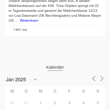
Unsere Skispringerinnen siegen beim BSC in beiden
Mädchenklassen auf der K30. Trine Göpfert springt mit 32
m Tagesbestweite und gewinnt die Mädchenklasse 12/13
vor Lisa Datzmann (SK Berchtesgaden) und Melanie Mayer
(SC …
Weiterlesen
BSC
,
Isny
Kalender
M
D
M
D
F
S
S
30
31
1
2
3
4
5