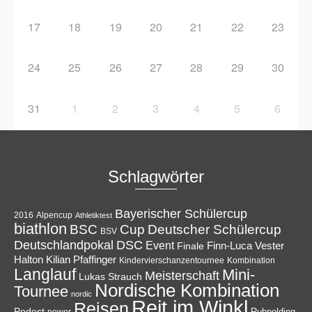
17
18
19
20
21
22
23
24
25
26
27
28
29
30
31
1
2
3
4
5
6
Schlagwörter
Bayerischer Schülercup
Alpencup
2016
Athletiktest
biathlon
Cup
BSC
Deutscher Schülercup
BSV
Deutschlandpokal
DSC
Event
Finale
Finn-Luca Vester
Halton
Kilian Pfaffinger
Kindervierschanzentournee
Kombination
Langlauf
Mini-
Meisterschaft
Lukas Strauch
Nordische Kombination
Tournee
nordic
Reit im Winkl
Reisen
Podest
Ruhpolding
power