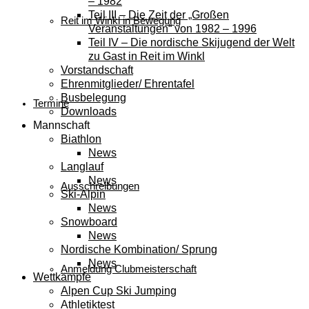
– 1982
Teil III – Die Zeit der „Großen
Reit im Winkl in Bewegung
Veranstaltungen“ von 1982 – 1996
Teil IV – Die nordische Skijugend der Welt
zu Gast in Reit im Winkl
Vorstandschaft
Ehrenmitglieder/ Ehrentafel
Busbelegung
Termine
Downloads
Mannschaft
Biathlon
News
Langlauf
News
Ausschreibungen
Ski-Alpin
News
Snowboard
News
Nordische Kombination/ Sprung
News
Anmeldung Clubmeisterschaft
Wettkämpfe
Alpen Cup Ski Jumping
Athletiktest