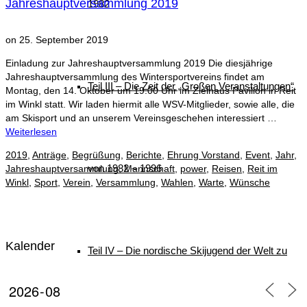
Jahreshauptversammlung 2019
1982
on
25. September 2019
Einladung zur Jahreshauptversammlung 2019 Die diesjährige
Jahreshauptversammlung des Wintersportvereins findet am
Teil III – Die Zeit der „Großen Veranstaltungen“
Montag, den 14. Oktober um 19.00 Uhr im Zielhaus Pavillon in Reit
im Winkl statt. Wir laden hiermit alle WSV-Mitglieder, sowie alle, die
am Skisport und an unserem Vereinsgeschehen interessiert …
Weiterlesen
2019
,
Anträge
,
Begrüßung
,
Berichte
,
Ehrung Vorstand
,
Event
,
Jahr
,
von 1982 – 1996
Jahreshauptversammlung
,
Mannschaft
,
power
,
Reisen
,
Reit im
Winkl
,
Sport
,
Verein
,
Versammlung
,
Wahlen
,
Warte
,
Wünsche
Kalender
Teil IV – Die nordische Skijugend der Welt zu