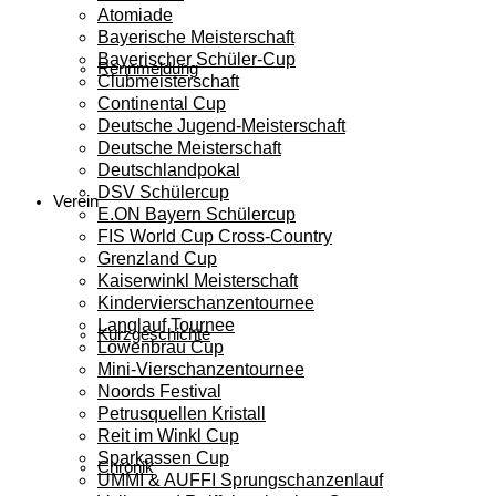
Atomiade
Bayerische Meisterschaft
Bayerischer Schüler-Cup
Rennmeldung
Clubmeisterschaft
Continental Cup
Deutsche Jugend-Meisterschaft
Deutsche Meisterschaft
Deutschlandpokal
DSV Schülercup
Verein
E.ON Bayern Schülercup
FIS World Cup Cross-Country
Grenzland Cup
Kaiserwinkl Meisterschaft
Kindervierschanzentournee
Langlauf Tournee
Kurzgeschichte
Löwenbräu Cup
Mini-Vierschanzentournee
Noords Festival
Petrusquellen Kristall
Reit im Winkl Cup
Sparkassen Cup
Chronik
UMMI & AUFFI Sprungschanzenlauf