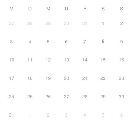
M
D
M
D
F
S
S
Gast in Reit im Winkl
27
28
29
30
31
1
2
8
3
4
5
6
7
9
Vorstandschaft
10
11
12
13
14
15
16
17
18
19
20
21
22
23
Ehrenmitglieder/ Ehrentafel
24
25
26
27
28
29
30
31
1
2
3
4
5
6
Busbelegung