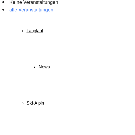
Keine Veranstaltungen
alle Veranstaltungen
© 2026 WSV Reit im Winkl e.V. powerd by Maximilian Hamberger
Langlauf
News
Ski-Alpin