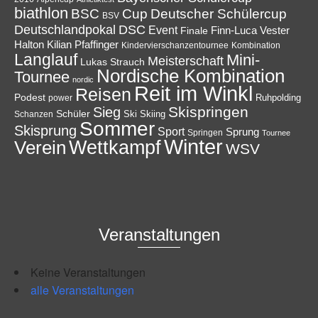
biathlon
Cup
BSC
Deutscher Schülercup
BSV
Deutschlandpokal
DSC
Event
Finale
Finn-Luca Vester
Halton
Kilian Pfaffinger
Kindervierschanzentournee
Kombination
Langlauf
Mini-
Meisterschaft
Lukas Strauch
Nordische Kombination
Tournee
nordic
Reit im Winkl
Reisen
Podest
Ruhpolding
power
Skispringen
Sieg
Schüler
Ski
Skiing
Schanzen
Sommer
Skisprung
Sport
Sprung
Springen
Tournee
Winter
Wettkampf
Verein
WSV
Veranstaltungen
Keine Veranstaltungen
alle Veranstaltungen