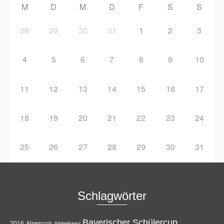
M
D
M
D
F
S
S
28
29
30
31
1
2
3
4
5
6
7
8
9
10
11
12
13
14
15
16
17
18
19
20
21
22
23
24
25
26
27
28
29
30
31
Schlagwörter
Bayerischer Schülercup
Alpencup
2016
Athletiktest