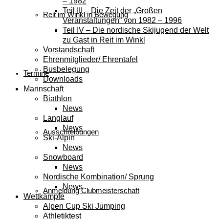
– 1982
Teil III – Die Zeit der „Großen
Reit im Winkl in Bewegung
Veranstaltungen“ von 1982 – 1996
Teil IV – Die nordische Skijugend der Welt
zu Gast in Reit im Winkl
Vorstandschaft
Ehrenmitglieder/ Ehrentafel
Busbelegung
Termine
Downloads
Mannschaft
Biathlon
News
Langlauf
News
Ausschreibungen
Ski-Alpin
News
Snowboard
News
Nordische Kombination/ Sprung
News
Anmeldung Clubmeisterschaft
Wettkämpfe
Alpen Cup Ski Jumping
Athletiktest