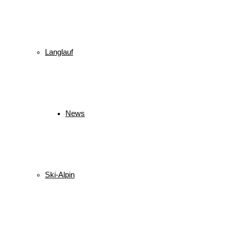
© 2026 WSV Reit im Winkl e.V. powerd by Maximilian Hamberger
Langlauf
News
Ski-Alpin