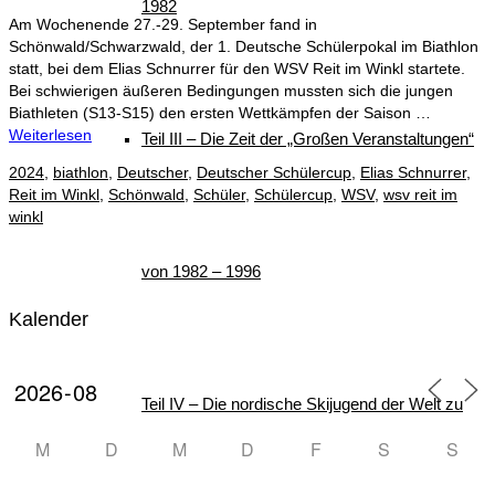
1982
Am Wochenende 27.-29. September fand in
Schönwald/Schwarzwald, der 1. Deutsche Schülerpokal im Biathlon
statt, bei dem Elias Schnurrer für den WSV Reit im Winkl startete.
Bei schwierigen äußeren Bedingungen mussten sich die jungen
Biathleten (S13-S15) den ersten Wettkämpfen der Saison …
Weiterlesen
Teil III – Die Zeit der „Großen Veranstaltungen“
2024
,
biathlon
,
Deutscher
,
Deutscher Schülercup
,
Elias Schnurrer
,
Reit im Winkl
,
Schönwald
,
Schüler
,
Schülercup
,
WSV
,
wsv reit im
winkl
von 1982 – 1996
Kalender
Teil IV – Die nordische Skijugend der Welt zu
M
D
M
D
F
S
S