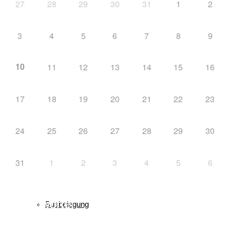
27
28
29
30
31
1
2
Gast in Reit im Winkl
3
4
5
6
7
8
9
10
11
12
13
14
15
16
Vorstandschaft
17
18
19
20
21
22
23
24
25
26
27
28
29
30
Ehrenmitglieder/ Ehrentafel
31
1
2
3
4
5
6
Schlagwörter
Busbelegung