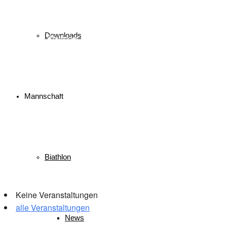
biathlon
Bayerischer Schülercup
Alpencup
2016
Athletiktest
Cup
BSC
Deutscher Schülercup
BSV
Deutschlandpokal
DSC
Event
Finale
Finn-Luca Vester
Downloads
Halton
Kilian Pfaffinger
Kindervierschanzentournee
Kombination
Langlauf
Mini-Tournee
Meisterschaft
Lukas Strauch
Nordische Kombination
Podest
nordic
power
Reit im Winkl
Reisen
Ruhpolding
Schüler
Schanzen
Sommer
Skispringen
Sieg
Skisprung
Ski
Skiing
Mannschaft
Wettkampf
Verein
Sport
Sprung
Springen
Tournee
Winter
WSV
Biathlon
Veranstaltungen
Keine Veranstaltungen
alle Veranstaltungen
News