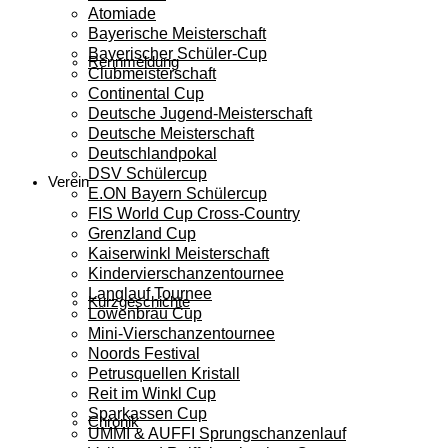
Atomiade
Bayerische Meisterschaft
Bayerischer Schüler-Cup
Rennmeldung
Clubmeisterschaft
Continental Cup
Deutsche Jugend-Meisterschaft
Deutsche Meisterschaft
Deutschlandpokal
DSV Schülercup
Verein
E.ON Bayern Schülercup
FIS World Cup Cross-Country
Grenzland Cup
Kaiserwinkl Meisterschaft
Kindervierschanzentournee
Langlauf Tournee
Kurzgeschichte
Löwenbräu Cup
Mini-Vierschanzentournee
Noords Festival
Petrusquellen Kristall
Reit im Winkl Cup
Sparkassen Cup
Chronik
UMMI & AUFFI Sprungschanzenlauf