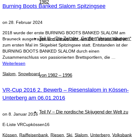
1982
Burning Boots Banked Slalom Spitzingsee
on
28. Februar 2024
2018 wurde der erste BURNING BOOTS BANKED SLALOM am
Teil III – Die Zeit der „Großen Veranstaltungen“
Brauneck ausgetragen und dieses Jahr, am 24. Februar, fand er
zum ersten Mal im Skigebiet Spitzingsee statt. Entstanden ist der
BURNING BOOTS BANKED SLALOM durch einen
Zusammenschluss von passionierten Brettsportlern, die …
Weiterlesen
Slalom
,
Snowboard
von 1982 – 1996
VR-Cup 2016 2. Bewerb – Riesenslalom in Kössen-
Unterberg am 06.01.2016
Teil IV – Die nordische Skijugend der Welt zu
on
8. Januar 2016
E-Liste VRCupkössen16
Kössen
,
Raiffeisenbank
,
Riesen
,
Ski
,
Slalom
,
Unterberg
,
Volksbank