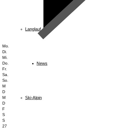
Langlauf
Mo.
Di.
Mi.
News
Do.
Fr.
Sa.
So.
M
D
Ski-Alpin
M
D
F
S
S
27