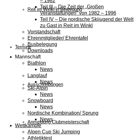
– 1982
Teil III – Die Zeit der „Großen
Reit im Winkl in Bewegung
Veranstaltungen“ von 1982 – 1996
Teil IV – Die nordische Skijugend der Welt
zu Gast in Reit im Winkl
Vorstandschaft
Ehrenmitglieder/ Ehrentafel
Busbelegung
Termine
Downloads
Mannschaft
Biathlon
News
Langlauf
News
Ausschreibungen
Ski-Alpin
News
Snowboard
News
Nordische Kombination/ Sprung
News
Anmeldung Clubmeisterschaft
Wettkämpfe
Alpen Cup Ski Jumping
Athletiktest