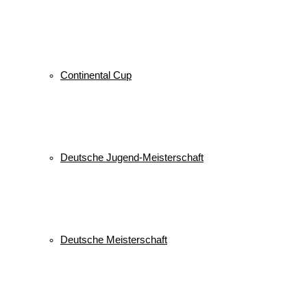
© 2026 WSV Reit im Winkl e.V. powerd by Maximilian Hamberger
Continental Cup
Deutsche Jugend-Meisterschaft
Deutsche Meisterschaft