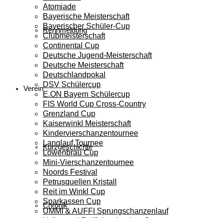
Atomiade
Bayerische Meisterschaft
Bayerischer Schüler-Cup
Rennmeldung
Clubmeisterschaft
Continental Cup
Deutsche Jugend-Meisterschaft
Deutsche Meisterschaft
Deutschlandpokal
DSV Schülercup
Verein
E.ON Bayern Schülercup
FIS World Cup Cross-Country
Grenzland Cup
Kaiserwinkl Meisterschaft
Kindervierschanzentournee
Langlauf Tournee
Kurzgeschichte
Löwenbräu Cup
Mini-Vierschanzentournee
Noords Festival
Petrusquellen Kristall
Reit im Winkl Cup
Sparkassen Cup
Chronik
UMMI & AUFFI Sprungschanzenlauf