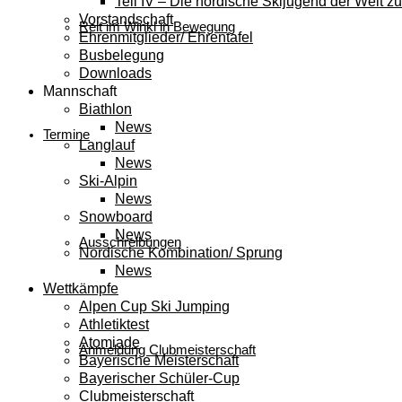
Teil IV – Die nordische Skijugend der Welt zu
Vorstandschaft
Reit im Winkl in Bewegung
Ehrenmitglieder/ Ehrentafel
Busbelegung
Downloads
Mannschaft
Biathlon
News
Termine
Langlauf
News
Ski-Alpin
News
Snowboard
News
Ausschreibungen
Nordische Kombination/ Sprung
News
Wettkämpfe
Alpen Cup Ski Jumping
Athletiktest
Atomiade
Anmeldung Clubmeisterschaft
Bayerische Meisterschaft
Bayerischer Schüler-Cup
Clubmeisterschaft