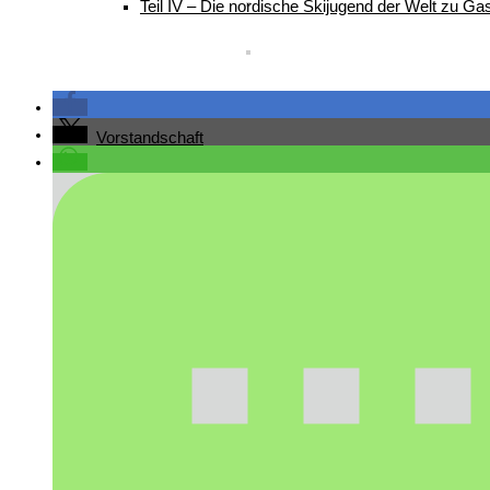
Teil IV – Die nordische Skijugend der Welt zu Gas
Vorstandschaft
Ehrenmitglieder/ Ehrentafel
Busbelegung