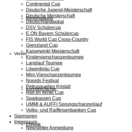
Continental Cup
Deutsche Jugend-Meisterschaft
Deutsche Meisterschaft
Rennmeldung
Deutschlandpokal
DSV Schülercup
E.ON Bayern Schülercup
FIS World Cup Cross-Country
Grenzland Cup
Kaiserwinkl Meisterschaft
Verein
Kindervierschanzentournee
Langlauf Tournee
Löwenbräu Cup
Mini-Vierschanzentournee
Noords Festival
Petrusquellen Kristall
Kurzgeschichte
Reit im Winkl Cup
Sparkassen Cup
UMMI & AUFFI Sprungschanzenlauf
Volks- und Raiffeisenbanken Cup
Sponsoren
Impressum
Chronik
Newsletter Anmeldung