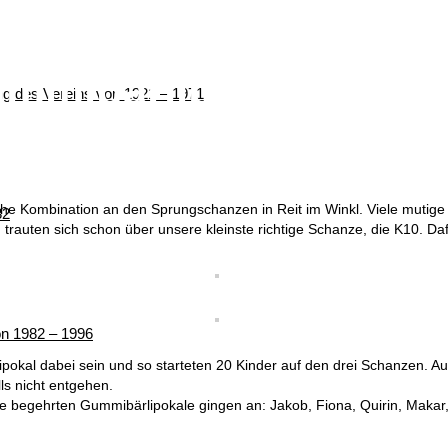
ummibärlipokal
ung des Vereins von 1921 – 1971
che Kombination an den Sprungschanzen in Reit im Winkl. Viele muti
82
rauten sich schon über unsere kleinste richtige Schanze, die K10. Daf
von 1982 – 1996
pokal dabei sein und so starteten 20 Kinder auf den drei Schanzen. A
ls nicht entgehen.
ie begehrten Gummibärlipokale gingen an: Jakob, Fiona, Quirin, Makar