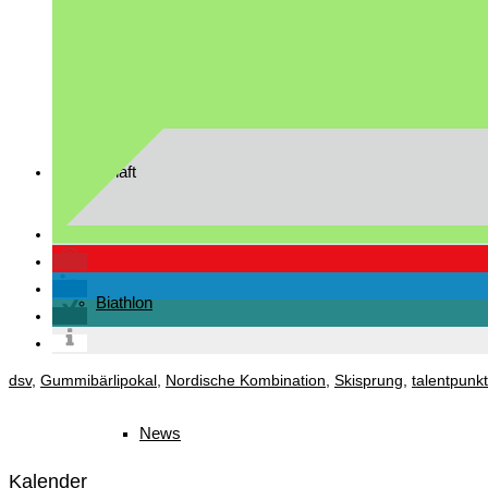
Downloads
Mannschaft
Biathlon
dsv
,
Gummibärlipokal
,
Nordische Kombination
,
Skisprung
,
talentpunkt
News
Kalender