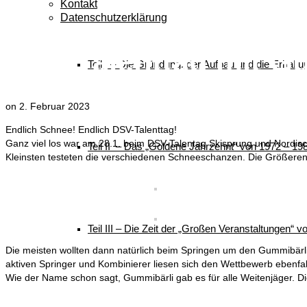
Kontakt
Datenschutzerklärung
DSV-Talenttag mit G
Teil I – Die Gründung, der Aufbau und die Erhalt
on
2. Februar 2023
Endlich Schnee! Endlich DSV-Talenttag!
Ganz viel los war am 28.1. beim DSV-Talentag Skisprung und Nordis
Teil II – Das „Goldene Jahrzehnt“ von 1972 – 19
Kleinsten testeten die verschiedenen Schneeschanzen. Die Größeren t
Teil III – Die Zeit der „Großen Veranstaltungen“ 
Die meisten wollten dann natürlich beim Springen um den Gummibärli
aktiven Springer und Kombinierer liesen sich den Wettbewerb ebenfal
Wie der Name schon sagt, Gummibärli gab es für alle Weitenjäger. D