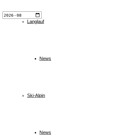
Langlauf
News
Ski-Alpin
News