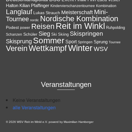
Halton
Kilian Pfaffinger
Kindervierschanzentournee
Kombination
Langlauf
Mini-
Meisterschaft
Lukas Strauch
Nordische Kombination
Tournee
nordic
Reit im Winkl
Reisen
Podest
Ruhpolding
power
Skispringen
Sieg
Schüler
Ski
Skiing
Schanzen
Sommer
Skisprung
Sport
Sprung
Springen
Tournee
Winter
Wettkampf
Verein
WSV
Veranstaltungen
Keine Veranstaltungen
alle Veranstaltungen
© 2026 WSV Reit im Winkl e.V. powerd by Maximilian Hamberger