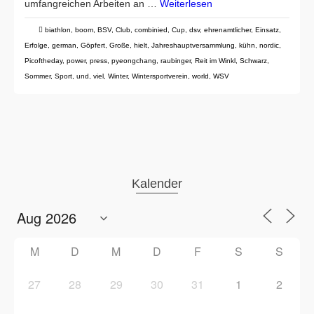
umfangreichen Arbeiten an …
Weiterlesen
biathlon
,
boom
,
BSV
,
Club
,
combinied
,
Cup
,
dsv
,
ehrenamtlicher
,
Einsatz
,
Erfolge
,
german
,
Göpfert
,
Große
,
hielt
,
Jahreshauptversammlung
,
kühn
,
nordic
,
Picoftheday
,
power
,
press
,
pyeongchang
,
raubinger
,
Reit im Winkl
,
Schwarz
,
Sommer
,
Sport
,
und
,
viel
,
Winter
,
Wintersportverein
,
world
,
WSV
Kalender
M
D
M
D
F
S
S
27
28
29
30
31
1
2