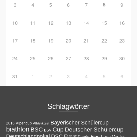
8
3
4
5
6
7
9
10
11
12
13
14
15
16
17
18
19
20
21
22
23
24
25
26
27
28
29
30
31
1
2
3
4
5
6
Schlagwörter
Bayerischer Schülercup
Alpencup
2016
Athletiktest
biathlon
Cup
BSC
Deutscher Schülercup
BSV
Deutschlandpokal
DSC
Event
Finale
Finn-Luca Vester