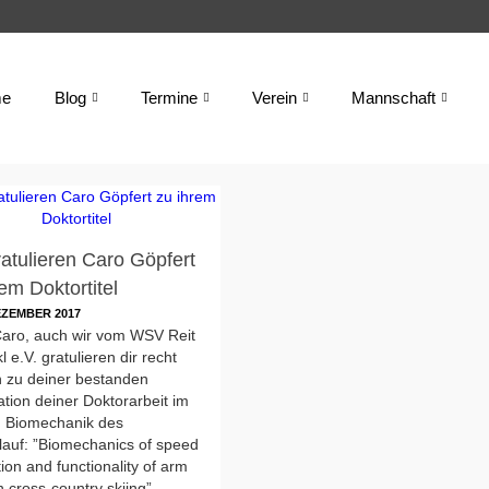
e
Blog
Termine
Verein
Mannschaft
ratulieren Caro Göpfert
em Doktortitel
EZEMBER 2017
Caro, auch wir vom WSV Reit
l e.V. gratulieren dir recht
h zu deiner bestanden
ation deiner Doktorarbeit im
h Biomechanik des
lauf: ”Biomechanics of speed
ion and functionality of arm
n cross-country skiing”