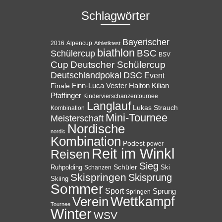
Schlagwörter
Bayerischer
Alpencup
2016
Athletiktest
biathlon
BSC
Schülercup
BSV
Cup
Deutscher Schülercup
Deutschlandpokal
DSC
Event
Halton
Finale
Finn-Luca Vester
Kilian
Pfaffinger
Kindervierschanzentournee
Langlauf
Lukas Strauch
Kombination
Mini-Tournee
Meisterschaft
Nordische
nordic
Kombination
Podest
power
Reit im Winkl
Reisen
Sieg
Ruhpolding
Schüler
Ski
Schanzen
Skispringen
Skisprung
Skiing
Sommer
Sport
Sprung
Springen
Wettkampf
Verein
Tournee
Winter
WSV