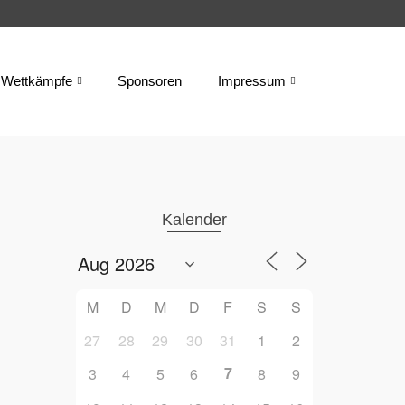
Wettkämpfe
Sponsoren
Impressum
Kalender
M
D
M
D
F
S
S
27
28
29
30
31
1
2
7
3
4
5
6
8
9