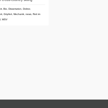
it
,
Bio
,
Dissertation
,
Doktor
,
it
,
Göpfert
,
Mechanik
,
news
,
Reit im
l
,
WSV