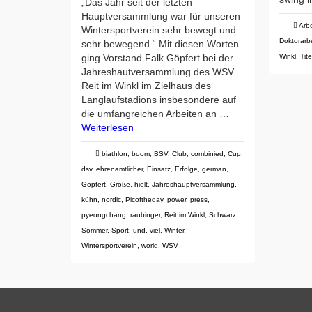
„Das Jahr seit der letzten
Hauptversammlung war für unseren
Arbe
Wintersportverein sehr bewegt und
Doktorarbe
sehr bewegend.“ Mit diesen Worten
ging Vorstand Falk Göpfert bei der
Winkl
,
Tite
Jahreshautversammlung des WSV
Reit im Winkl im Zielhaus des
Langlaufstadions insbesondere auf
die umfangreichen Arbeiten an …
Weiterlesen
biathlon
,
boom
,
BSV
,
Club
,
combinied
,
Cup
,
dsv
,
ehrenamtlicher
,
Einsatz
,
Erfolge
,
german
,
Göpfert
,
Große
,
hielt
,
Jahreshauptversammlung
,
kühn
,
nordic
,
Picoftheday
,
power
,
press
,
pyeongchang
,
raubinger
,
Reit im Winkl
,
Schwarz
,
Sommer
,
Sport
,
und
,
viel
,
Winter
,
Wintersportverein
,
world
,
WSV