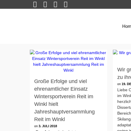
Hom
Wir g
zu ihr
Große Erfolge und viel
on
19. D
ehrenamtlicher Einsatz
Liebe 
im Wink
Wintersportverein Reit im
herzlic
Winkl hielt
Dissert
Jahreshauptversammlung
Bereic
Reit im Winkl
Skilang
adaptat
on
3. JULI 2018
swing i