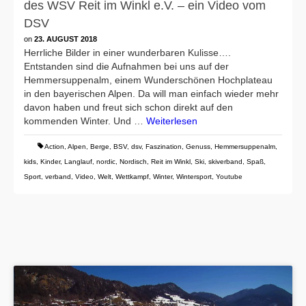
des WSV Reit im Winkl e.V. – ein Video vom
DSV
on
23. AUGUST 2018
Herrliche Bilder in einer wunderbaren Kulisse….
Entstanden sind die Aufnahmen bei uns auf der
Hemmersuppenalm, einem Wunderschönen Hochplateau
in den bayerischen Alpen. Da will man einfach wieder mehr
davon haben und freut sich schon direkt auf den
kommenden Winter. Und …
Weiterlesen
Action
,
Alpen
,
Berge
,
BSV
,
dsv
,
Faszination
,
Genuss
,
Hemmersuppenalm
,
kids
,
Kinder
,
Langlauf
,
nordic
,
Nordisch
,
Reit im Winkl
,
Ski
,
skiverband
,
Spaß
,
Sport
,
verband
,
Video
,
Welt
,
Wettkampf
,
Winter
,
Wintersport
,
Youtube