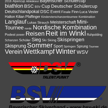
Bayerischer Schülercup
Alpencup
2016
Athletiktest
biathlon
Cup
BSC
Deutscher Schülercup
BSV
Deutschlandpokal
DSC
Event
Finale
Finn-Luca Vester
Halton
Kilian Pfaffinger
Kindervierschanzentournee
Kombination
Langlauf
Mini-
Meisterschaft
Lukas Strauch
Nordische Kombination
Tournee
nordic
Reit im Winkl
Reisen
Podest
Ruhpolding
power
Skispringen
Sieg
Schüler
Ski
Skiing
Schanzen
Sommer
Skisprung
Sport
Sprung
Springen
Tournee
Winter
Wettkampf
Verein
WSV