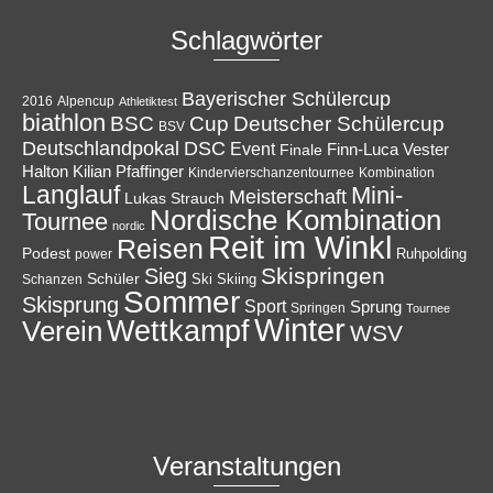
Schlagwörter
Bayerischer Schülercup
Alpencup
2016
Athletiktest
biathlon
Cup
BSC
Deutscher Schülercup
BSV
Deutschlandpokal
DSC
Event
Finale
Finn-Luca Vester
Halton
Kilian Pfaffinger
Kindervierschanzentournee
Kombination
Langlauf
Mini-
Meisterschaft
Lukas Strauch
Nordische Kombination
Tournee
nordic
Reit im Winkl
Reisen
Podest
Ruhpolding
power
Skispringen
Sieg
Schüler
Ski
Skiing
Schanzen
Sommer
Skisprung
Sport
Sprung
Springen
Tournee
Winter
Wettkampf
Verein
WSV
Veranstaltungen