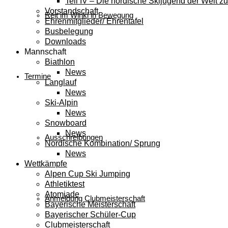
Teil IV – Die nordische Skijugend der Welt zu
Vorstandschaft
Reit im Winkl in Bewegung
Ehrenmitglieder/ Ehrentafel
Busbelegung
Downloads
Mannschaft
Biathlon
News
Termine
Langlauf
News
Ski-Alpin
News
Snowboard
News
Ausschreibungen
Nordische Kombination/ Sprung
News
Wettkämpfe
Alpen Cup Ski Jumping
Athletiktest
Atomiade
Anmeldung Clubmeisterschaft
Bayerische Meisterschaft
Bayerischer Schüler-Cup
Clubmeisterschaft