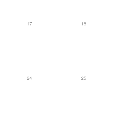
Langlauf
17
18
News
24
25
Ski-Alpin
News