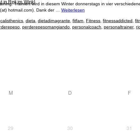
t in Reit im Winkl
ining. Trainiert wird in diesem Winter donnerstags in vier verschieden
 (at) hotmail.com). Dank der …
Weiterlesen
,
calisthenics
,
dieta
,
dietadimagrante
,
fitfam
,
Fitness
,
fitnessaddicted
,
fi
rderepeso
,
perderepesomangiando
,
personalcoach
,
personaltrainer
,
r
M
D
F
29
30
31