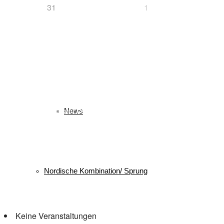
31
1
Snowboard
Schlagwörter
biathlon
B
Bayerischer Schülercup
News
Alpencup
2016
Athletiktest
Langlauf
Me
Lukas Strauch
Kindervierschanzentournee
Kombination
Skispringen
Sieg
Ski
Ruhpolding
Schüler
Ski
Skiing
Schanzen
Nordische Kombination/ Sprung
Veranstaltungen
Keine Veranstaltungen