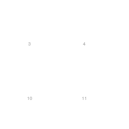
Downloads
3
4
Mannschaft
Biathlon
10
11
News