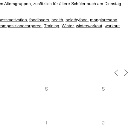
en Altersgruppen, zusätzlich für ältere Schüler auch am Dienstag
tnessmotivation
,
foodlovers
,
health
,
helathyfood
,
mangiaresano
,
icomposizionecorporea
,
Training
,
Winter
,
winterworkout
,
workout
S
S
1
2