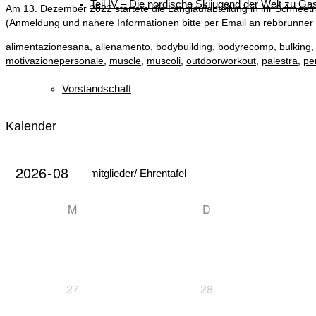
Teil IV – Die nordische Skijugend der Welt zu Gas
Am 13. Dezember 2022 startete die Langlaufabteilung in ihr Schneetra
(Anmeldung und nähere Informationen bitte per Email an rebbrunner
alimentazionesana
,
allenamento
,
bodybuilding
,
bodyrecomp
,
bulking
motivazionepersonale
,
muscle
,
muscoli
,
outdoorworkout
,
palestra
,
pe
Vorstandschaft
Kalender
Ehrenmitglieder/ Ehrentafel
M
D
Busbelegung
27
28