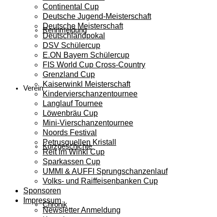
Continental Cup
Deutsche Jugend-Meisterschaft
Deutsche Meisterschaft
Rennmeldung
Deutschlandpokal
DSV Schülercup
E.ON Bayern Schülercup
FIS World Cup Cross-Country
Grenzland Cup
Kaiserwinkl Meisterschaft
Verein
Kindervierschanzentournee
Langlauf Tournee
Löwenbräu Cup
Mini-Vierschanzentournee
Noords Festival
Petrusquellen Kristall
Kurzgeschichte
Reit im Winkl Cup
Sparkassen Cup
UMMI & AUFFI Sprungschanzenlauf
Volks- und Raiffeisenbanken Cup
Sponsoren
Impressum
Chronik
Newsletter Anmeldung