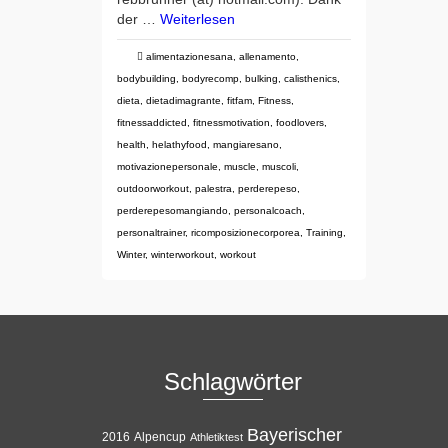
der …
Weiterlesen
alimentazionesana
,
allenamento
,
bodybuilding
,
bodyrecomp
,
bulking
,
calisthenics
,
dieta
,
dietadimagrante
,
fitfam
,
Fitness
,
fitnessaddicted
,
fitnessmotivation
,
foodlovers
,
health
,
helathyfood
,
mangiaresano
,
motivazionepersonale
,
muscle
,
muscoli
,
outdoorworkout
,
palestra
,
perderepeso
,
perderepesomangiando
,
personalcoach
,
personaltrainer
,
ricomposizionecorporea
,
Training
,
Winter
,
winterworkout
,
workout
Schlagwörter
Bayerischer
Alpencup
2016
Athletiktest