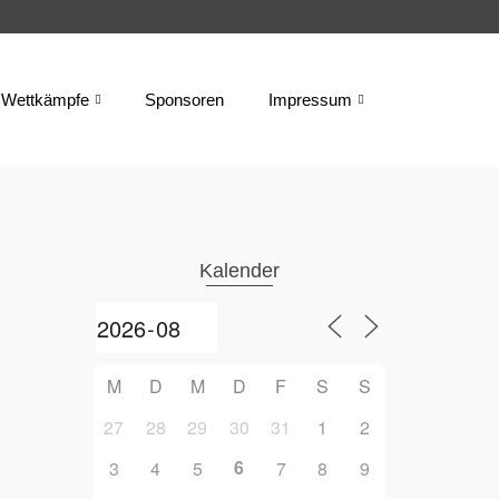
Wettkämpfe
Sponsoren
Impressum
Kalender
M
D
M
D
F
S
S
27
28
29
30
31
1
2
6
3
4
5
7
8
9