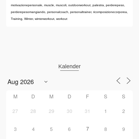
motivazionepersonale
,
muscle
,
muscoli
,
outdoorworkout
,
palestra
,
perderepeso
,
perderepesomangiando
,
personalcoach
,
personaltrainer
,
ricomposizionecorporea
,
Training
,
Winter
,
winterworkout
,
workout
Kalender
M
D
M
D
F
S
S
27
28
29
30
31
1
2
7
3
4
5
6
8
9