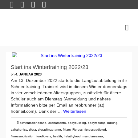
Start ins Wintertraining 2022/23
on
4. JANUAR 2023
Am 13. Dezember 2022 startete die Langlaufabteilung in ihr
Schneetraining. Trainiert wird in diesem Winter donnerstags
in vier verschiedenen Altersgruppen, zusätzlich für ältere
Schüler auch am Dienstag (Anmeldung und nähere
Informationen bitte per Email an rebbrunner (at)
hotmail.com). Dank der …
Weiterlesen
alimentazionesana
,
allenamento
,
bodybuilding
,
bodyrecomp
,
bulking
,
calisthenics
,
dieta
,
dietadimagrante
,
fitfam
,
Fitness
,
fitnessaddicted
,
fitnessmotivation
,
foodlovers
,
health
,
helathyfood
,
mangiaresano
,