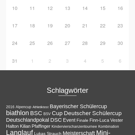
10
11
12
13
14
15
16
17
18
19
20
21
22
23
24
25
26
27
28
29
30
31
1
2
3
4
5
6
Schlagwörter
Bayerischer Schülercup
Alpencup
2016
Athletiktest
biathlon
Cup
BSC
Deutscher Schülercup
BSV
Deutschlandpokal
DSC
Event
Finale
Finn-Luca Vester
Halton
Kilian Pfaffinger
Kindervierschanzentournee
Kombination
Langlauf
Mini-
Meisterschaft
Lukas Strauch