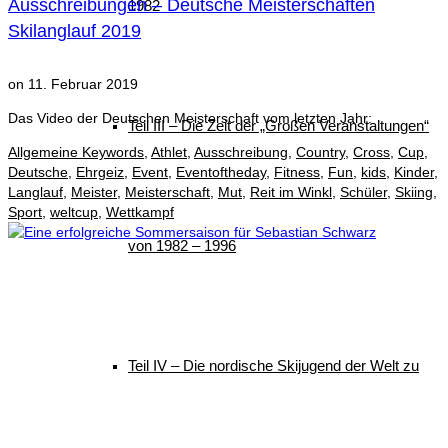
Ausschreibungen – Deutsche Meisterschaften
1982
Skilanglauf 2019
on
11. Februar 2019
Das Video der Deutschen Meisterschaft vom letzten Jahr:
Teil III – Die Zeit der „Großen Veranstaltungen“
Allgemeine Keywords
,
Athlet
,
Ausschreibung
,
Country
,
Cross
,
Cup
,
Deutsche
,
Ehrgeiz
,
Event
,
Eventoftheday
,
Fitness
,
Fun
,
kids
,
Kinder
,
Langlauf
,
Meister
,
Meisterschaft
,
Mut
,
Reit im Winkl
,
Schüler
,
Skiing
,
Sport
,
weltcup
,
Wettkampf
von 1982 – 1996
Teil IV – Die nordische Skijugend der Welt zu