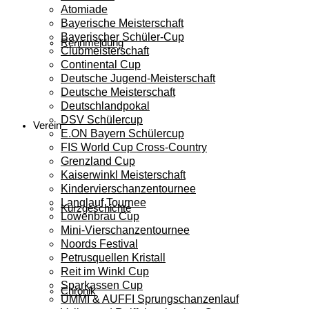
Atomiade
Bayerische Meisterschaft
Bayerischer Schüler-Cup
Rennmeldung
Clubmeisterschaft
Continental Cup
Deutsche Jugend-Meisterschaft
Deutsche Meisterschaft
Deutschlandpokal
DSV Schülercup
Verein
E.ON Bayern Schülercup
FIS World Cup Cross-Country
Grenzland Cup
Kaiserwinkl Meisterschaft
Kindervierschanzentournee
Langlauf Tournee
Kurzgeschichte
Löwenbräu Cup
Mini-Vierschanzentournee
Noords Festival
Petrusquellen Kristall
Reit im Winkl Cup
Sparkassen Cup
Chronik
UMMI & AUFFI Sprungschanzenlauf