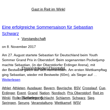
Gast in Reit im Winkl
Eine erfolgreiche Sommersaison für Sebastian
Schwarz
Vorstandschaft
on
8. November 2017
Am 27. August startete Sebastian für Deutschland beim Youth
Sommer Grand Prix in Oberstdorf. Beim sogenannten Pocketjump
machte Sebastian, (in der Oberstdorfer Erdinger Arena), mit
Ehrenmitglieder/ Ehrentafel
der Bestweite gleich auf sich Aufmerksam. Am ersten Wettkampftag
ging Sebastian, wieder mit Bestweite (60m), als Sieger auf …
Weiterlesen
Athlet
,
Athleten
,
Ausdauer
,
Bayern
,
Bayrische
,
BSV
,
Crosslauf
,
Cup
,
Erdinger
,
Event
,
Grand
,
Nation
,
Nordisch
,
Prix Oberstdorf
,
Reit im
Busbelegung
Winkl
,
Roller
,
Schanzen
,
Schlacht
,
Schlamm
,
Schwarz
,
Sieg
,
Springen
,
Sprung
,
Veranstaltung
,
Wettkampf
,
WSV