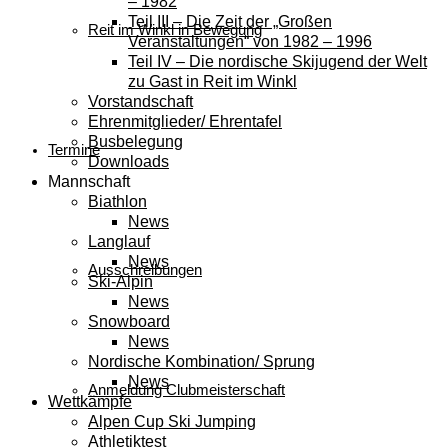
– 1982
Teil III – Die Zeit der „Großen
Reit im Winkl in Bewegung
Veranstaltungen“ von 1982 – 1996
Teil IV – Die nordische Skijugend der Welt
zu Gast in Reit im Winkl
Vorstandschaft
Ehrenmitglieder/ Ehrentafel
Busbelegung
Termine
Downloads
Mannschaft
Biathlon
News
Langlauf
News
Ausschreibungen
Ski-Alpin
News
Snowboard
News
Nordische Kombination/ Sprung
News
Anmeldung Clubmeisterschaft
Wettkämpfe
Alpen Cup Ski Jumping
Athletiktest