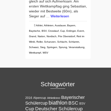
gleich auf sich Aufmerksam. Am
ersten Wettkampftag ging Sebastian,
wieder mit Bestweite (60m), als
Sieger auf …
Weiterlesen
Athlet
,
Athleten
,
Ausdauer
,
Bayern
,
Bayrische
,
BSV
,
Crosslauf
,
Cup
,
Erdinger
,
Event
,
Grand
,
Nation
,
Nordisch
,
Prix Oberstdorf
,
Reit im
Winkl
,
Roller
,
Schanzen
,
Schlacht
,
Schlamm
,
Schwarz
,
Sieg
,
Springen
,
Sprung
,
Veranstaltung
,
Wettkampf
,
WSV
Schlagwörter
Bayerischer
Alpencup
2016
Athletiktest
biathlon
BSC
Schülercup
BSV
Cup
Deutscher Schülercup