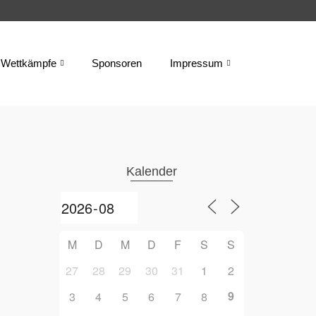
Wettkämpfe
Sponsoren
Impressum
Kalender
M
D
M
D
F
S
S
27
28
29
30
31
1
2
9
3
4
5
6
7
8