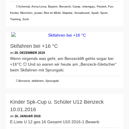
Achental
,
Anna-Lena
,
Bayern
,
Benzeck
,
Camp
,
chiemgau
,
Freizeit
,
Fun
,
Kinder
,
München
,
power
,
Reit im Winkl
,
Skipiste
,
Snowboard
,
Spaß
,
Sport
,
Training
,
Zuck
Skifahren bei +16 °C
on
20. DEZEMBER 2019
Wenn nirgends was geht, am Benzecklift gehts sogar bei
+16°C 🙂 Und so waren wir heute am „Benzeck-Gletscher“
beim Skifahren mit Sprungski.
Benzeck
,
skifahren
,
Sprungski
Kinder Spk-Cup u. Schüler U12 Benzeck
10.01.2016
on
16. JANUAR 2016
E-Liste U 12 ges.16 Gesamt U10 2016-1.Bewerb