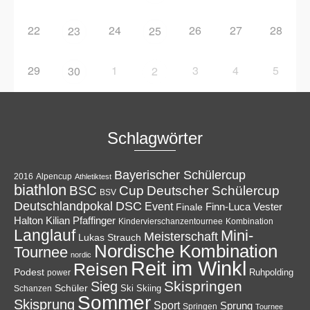
22
24
26
27
28
23
25
29
1
3
4
5
30
2
Schlagwörter
Bayerischer Schülercup
Alpencup
2016
Athletiktest
biathlon
Cup
BSC
Deutscher Schülercup
BSV
Deutschlandpokal
DSC
Event
Finale
Finn-Luca Vester
Halton
Kilian Pfaffinger
Kindervierschanzentournee
Kombination
Langlauf
Mini-
Meisterschaft
Lukas Strauch
Nordische Kombination
Tournee
nordic
Reit im Winkl
Reisen
Podest
Ruhpolding
power
Skispringen
Sieg
Schüler
Ski
Skiing
Schanzen
Sommer
Skisprung
Sport
Sprung
Springen
Tournee