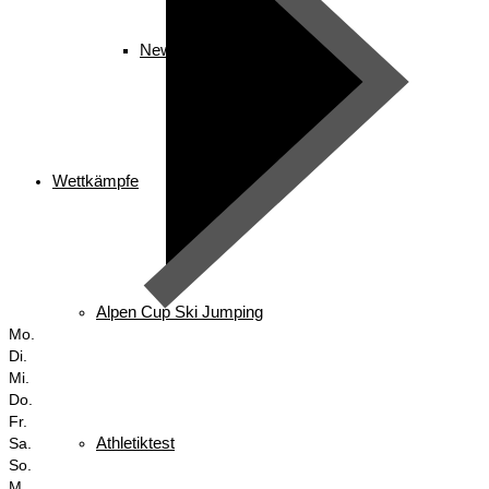
News
Wettkämpfe
Alpen Cup Ski Jumping
Mo.
Di.
Mi.
Do.
Fr.
Athletiktest
Sa.
So.
M