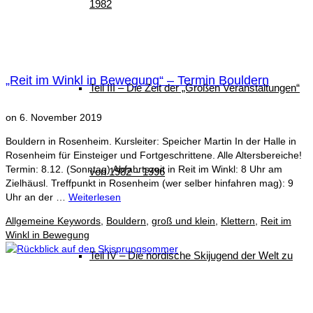
1982
„Reit im Winkl in Bewegung“ – Termin Bouldern
Teil III – Die Zeit der „Großen Veranstaltungen“
on
6. November 2019
Bouldern in Rosenheim. Kursleiter: Speicher Martin In der Halle in
Rosenheim für Einsteiger und Fortgeschrittene. Alle Altersbereiche!
Termin: 8.12. (Sonntag) Abfahrtszeit in Reit im Winkl: 8 Uhr am
von 1982 – 1996
Zielhäusl. Treffpunkt in Rosenheim (wer selber hinfahren mag): 9
Uhr an der …
Weiterlesen
Allgemeine Keywords
,
Bouldern
,
groß und klein
,
Klettern
,
Reit im
Winkl in Bewegung
Teil IV – Die nordische Skijugend der Welt zu