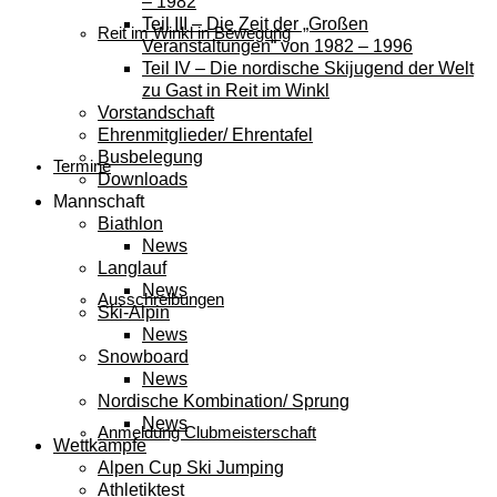
– 1982
Teil III – Die Zeit der „Großen
Reit im Winkl in Bewegung
Veranstaltungen“ von 1982 – 1996
Teil IV – Die nordische Skijugend der Welt
zu Gast in Reit im Winkl
Vorstandschaft
Ehrenmitglieder/ Ehrentafel
Busbelegung
Termine
Downloads
Mannschaft
Biathlon
News
Langlauf
News
Ausschreibungen
Ski-Alpin
News
Snowboard
News
Nordische Kombination/ Sprung
News
Anmeldung Clubmeisterschaft
Wettkämpfe
Alpen Cup Ski Jumping
Athletiktest