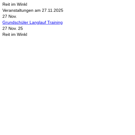
Reit im Winkl
Veranstaltungen am 27.11.2025
27
Nov.
Grundschüler Langlauf Training
27 Nov. 25
Reit im Winkl
Schlagwörter
biathlon
Bayerischer Schülercup
Alpencup
2016
Athletiktest
Cup
BSC
Deutscher Schülercup
BSV
Deutschlandpokal
DSC
Event
Finale
Finn-Luca Vester
Halton
Kilian Pfaffinger
Kindervierschanzentournee
Kombination
Langlauf
Mini-Tournee
Meisterschaft
Lukas Strauch
Nordische Kombination
Podest
nordic
power
Reit im Winkl
Reisen
Ruhpolding
Schüler
Schanzen
Sommer
Skispringen
Sieg
Skisprung
Ski
Skiing
Wettkampf
Verein
Sport
Sprung
Springen
Tournee
Winter
WSV