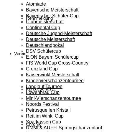
Atomiade
Bayerische Meisterschaft
Bayerischer Schüler-Cup
Rennmeldung
Clubmeisterschaft
Continental Cup
Deutsche Jugend-Meisterschaft
Deutsche Meisterschaft
Deutschlandpokal
DSV Schülercup
Verein
E.ON Bayern Schülercup
FIS World Cup Cross-Country
Grenzland Cup
Kaiserwinkl Meisterschaft
Kindervierschanzentournee
Langlauf Tournee
Kurzgeschichte
Löwenbräu Cup
Mini-Vierschanzentournee
Noords Festival
Petrusquellen Kristall
Reit im Winkl Cup
Sparkassen Cup
Chronik
UMMI & AUFFI Sprungschanzenlauf