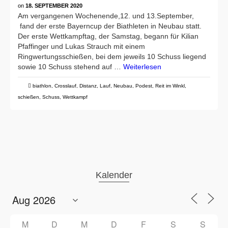
on
18. SEPTEMBER 2020
Am vergangenen Wochenende,12. und 13.September,
fand der erste Bayerncup der Biathleten in Neubau statt.
Der erste Wettkampftag, der Samstag, begann für Kilian
Pfaffinger und Lukas Strauch mit einem
Ringwertungsschießen, bei dem jeweils 10 Schuss liegend
sowie 10 Schuss stehend auf …
Weiterlesen
biathlon
,
Crosslauf
,
Distanz
,
Lauf
,
Neubau
,
Podest
,
Reit im Winkl
,
schießen
,
Schuss
,
Wettkampf
Kalender
M
D
M
D
F
S
S