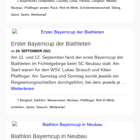
bayersicher
,
competition
,
Country
,
Cross
,
Fitness
,
Langlauf
,
Meister
,
Neubau
,
Pfaffinger
,
power
,
Race
,
Reit im Winkl
,
Schülermeisterschaft
,
Skiing
,
Sport
,
Sprint
,
Wettkampf
Erster Bayerncup der Biathleten
on
24. SEPTEMBER 2021
Am 11. und 12. September fand der erste Bayerncup der
Biathleten im Fichtelgebirge beim SC Neubau statt. Am
Start waren für den WSV, Lukas Strauch und Kilian
Pfaffinger. Am Samstag und Sonntag wurde jeweils ein
Ringwertungsschießen durchgeführt, bei dem jeweils je …
Weiterlesen
Berglauf
,
biathlon
,
Massenstart
,
Neubau
,
Pfaffinger
,
Reit im Winkl
,
schießen
,
Sprint
,
Strauch
,
Wettkampf
Biathlon Bayerncup in Neubau