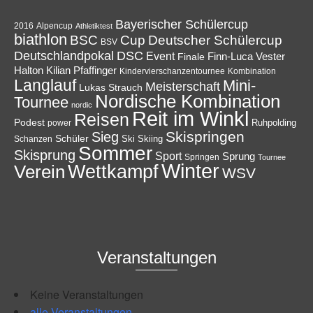
Bayerischer Schülercup
Alpencup
2016
Athletiktest
biathlon
Cup
BSC
Deutscher Schülercup
BSV
Deutschlandpokal
DSC
Event
Finale
Finn-Luca Vester
Halton
Kilian Pfaffinger
Kindervierschanzentournee
Kombination
Langlauf
Mini-
Meisterschaft
Lukas Strauch
Nordische Kombination
Tournee
nordic
Reit im Winkl
Reisen
Podest
Ruhpolding
power
Skispringen
Sieg
Schüler
Ski
Skiing
Schanzen
Sommer
Skisprung
Sport
Sprung
Springen
Tournee
Winter
Wettkampf
Verein
WSV
Veranstaltungen
Keine Veranstaltungen
alle Veranstaltungen