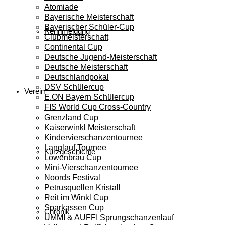
Atomiade
Bayerische Meisterschaft
Bayerischer Schüler-Cup
Rennmeldung
Clubmeisterschaft
Continental Cup
Deutsche Jugend-Meisterschaft
Deutsche Meisterschaft
Deutschlandpokal
DSV Schülercup
Verein
E.ON Bayern Schülercup
FIS World Cup Cross-Country
Grenzland Cup
Kaiserwinkl Meisterschaft
Kindervierschanzentournee
Langlauf Tournee
Kurzgeschichte
Löwenbräu Cup
Mini-Vierschanzentournee
Noords Festival
Petrusquellen Kristall
Reit im Winkl Cup
Sparkassen Cup
Chronik
UMMI & AUFFI Sprungschanzenlauf