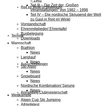
– 1982
Teil III – Die Zeit der „Großen
Reit im Winkl in Bewegung
Veranstaltungen“ von 1982 – 1996
Teil IV – Die nordische Skijugend der Welt
zu Gast in Reit im Winkl
Vorstandschaft
Ehrenmitglieder/ Ehrentafel
Busbelegung
Termine
Downloads
Mannschaft
Biathlon
News
Langlauf
News
Ausschreibungen
Ski-Alpin
News
Snowboard
News
Nordische Kombination/ Sprung
News
Anmeldung Clubmeisterschaft
Wettkämpfe
Alpen Cup Ski Jumping
Athletiktest