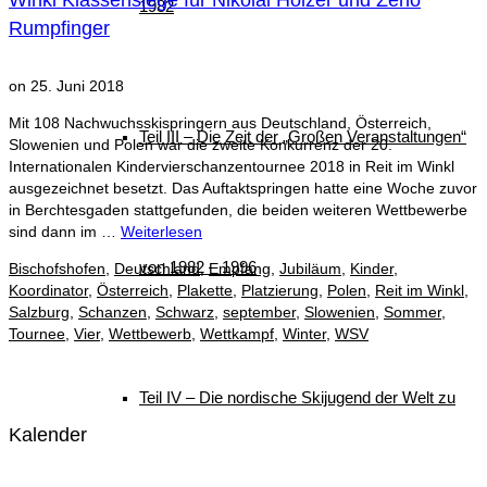
Winkl Klassensiege für Nikolai Holzer und Zeno
1982
Rumpfinger
on
25. Juni 2018
Mit 108 Nachwuchsskispringern aus Deutschland, Österreich,
Teil III – Die Zeit der „Großen Veranstaltungen“
Slowenien und Polen war die zweite Konkurrenz der 20.
Internationalen Kindervierschanzentournee 2018 in Reit im Winkl
ausgezeichnet besetzt. Das Auftaktspringen hatte eine Woche zuvor
in Berchtesgaden stattgefunden, die beiden weiteren Wettbewerbe
sind dann im …
Weiterlesen
von 1982 – 1996
Bischofshofen
,
Deutschland
,
Empfang
,
Jubiläum
,
Kinder
,
Koordinator
,
Österreich
,
Plakette
,
Platzierung
,
Polen
,
Reit im Winkl
,
Salzburg
,
Schanzen
,
Schwarz
,
september
,
Slowenien
,
Sommer
,
Tournee
,
Vier
,
Wettbewerb
,
Wettkampf
,
Winter
,
WSV
Teil IV – Die nordische Skijugend der Welt zu
Kalender