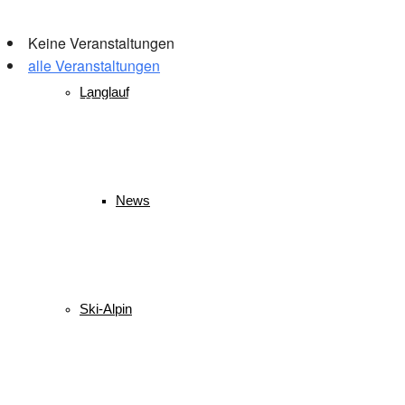
Keine Veranstaltungen
alle Veranstaltungen
Langlauf
© 2026 WSV Reit im Winkl e.V. powerd by Maximilian Hamberger
News
Ski-Alpin