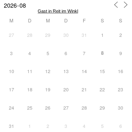
Gast in Reit im Winkl
M
D
M
D
F
S
S
27
28
29
30
31
1
2
Vorstandschaft
8
3
4
5
6
7
9
10
11
12
13
14
15
16
Ehrenmitglieder/ Ehrentafel
17
18
19
20
21
22
23
24
25
26
27
28
29
30
Busbelegung
31
1
2
3
4
5
6