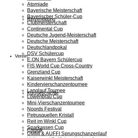
Atomiade
Bayerische Meisterschaft
Bayerischer Schüler-Cup
Rennmeldung
Clubmeisterschaft
Continental Cup
Deutsche Jugend-Meisterschaft
Deutsche Meisterschaft
Deutschlandpokal
DSV Schülercup
Verein
E.ON Bayern Schülercup
FIS World Cup Cross-Country
Grenzland Cup
Kaiserwinkl Meisterschaft
Kindervierschanzentournee
Langlauf Tournee
Kurzgeschichte
Löwenbräu Cup
Mini-Vierschanzentournee
Noords Festival
Petrusquellen Kristall
Reit im Winkl Cup
Sparkassen Cup
Chronik
UMMI & AUFFI Sprungschanzenlauf