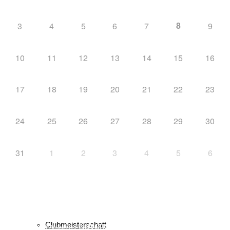
8
3
4
5
6
7
9
Atomiade
10
11
12
13
14
15
16
17
18
19
20
21
22
23
Bayerische Meisterschaft
24
25
26
27
28
29
30
31
1
2
3
4
5
6
Bayerischer Schüler-Cup
Schlagwörter
biathlon
Clubmeisterschaft
Bayerischer Schülercup
Alpencup
2016
Athletiktest