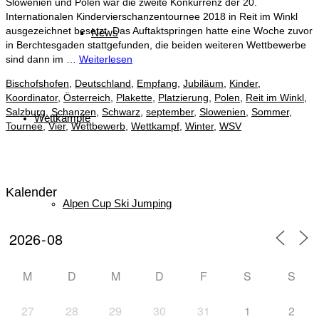
Slowenien und Polen war die zweite Konkurrenz der 20.
Internationalen Kindervierschanzentournee 2018 in Reit im Winkl
ausgezeichnet besetzt. Das Auftaktspringen hatte eine Woche zuvor
News
in Berchtesgaden stattgefunden, die beiden weiteren Wettbewerbe
sind dann im …
Weiterlesen
Bischofshofen
,
Deutschland
,
Empfang
,
Jubiläum
,
Kinder
,
Koordinator
,
Österreich
,
Plakette
,
Platzierung
,
Polen
,
Reit im Winkl
,
Salzburg
,
Schanzen
,
Schwarz
,
september
,
Slowenien
,
Sommer
,
Wettkämpfe
Tournee
,
Vier
,
Wettbewerb
,
Wettkampf
,
Winter
,
WSV
Kalender
Alpen Cup Ski Jumping
M
D
M
D
F
S
S
Athletiktest
27
28
29
30
31
1
2