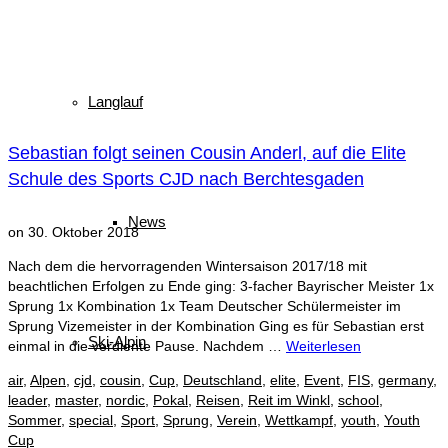
Langlauf
Sebastian folgt seinen Cousin Anderl, auf die Elite
Schule des Sports CJD nach Berchtesgaden
News
on
30. Oktober 2018
Nach dem die hervorragenden Wintersaison 2017/18 mit
beachtlichen Erfolgen zu Ende ging: 3-facher Bayrischer Meister 1x
Sprung 1x Kombination 1x Team Deutscher Schülermeister im
Sprung Vizemeister in der Kombination Ging es für Sebastian erst
Ski-Alpin
einmal in die verdiente Pause. Nachdem …
Weiterlesen
air
,
Alpen
,
cjd
,
cousin
,
Cup
,
Deutschland
,
elite
,
Event
,
FIS
,
germany
,
leader
,
master
,
nordic
,
Pokal
,
Reisen
,
Reit im Winkl
,
school
,
Sommer
,
special
,
Sport
,
Sprung
,
Verein
,
Wettkampf
,
youth
,
Youth
Cup