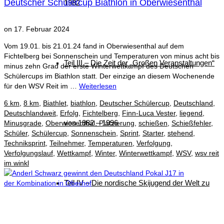
Deutscher Schülercup Biathlon in Oberwiesenthal
1982
on
17. Februar 2024
Vom 19.01. bis 21.01.24 fand in Oberwiesenthal auf dem
Fichtelberg bei Sonnenschein und Temperaturen von minus acht bis
Teil III – Die Zeit der „Großen Veranstaltungen“
minus zehn Grad der erste Winterwettkampf des Deutschen
Schülercups im Biathlon statt. Der einzige an diesem Wochenende
für den WSV Reit im …
Weiterlesen
6 km
,
8 km
,
Biathlet
,
biathlon
,
Deutscher Schülercup
,
Deutschland
,
Deutschlandweit
,
Erfolg
,
Fichtelberg
,
Finn-Luca Vester
,
liegend
,
von 1982 – 1996
Minusgrade
,
Oberwiesenthal
,
Platzierung
,
schießen
,
Schießfehler
,
Schüler
,
Schülercup
,
Sonnenschein
,
Sprint
,
Starter
,
stehend
,
Techniksprint
,
Teilnehmer
,
Temperaturen
,
Verfolgung
,
Verfolgungslauf
,
Wettkampf
,
Winter
,
Winterwettkampf
,
WSV
,
wsv reit
im winkl
Teil IV – Die nordische Skijugend der Welt zu