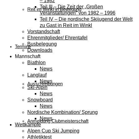
– 1982
Teil III – Die Zeit der „Großen
Reit im Winkl in Bewegung
Veranstaltungen“ von 1982 – 1996
Teil IV – Die nordische Skijugend der Welt
zu Gast in Reit im Winkl
Vorstandschaft
Ehrenmitglieder/ Ehrentafel
Busbelegung
Termine
Downloads
Mannschaft
Biathlon
News
Langlauf
News
Ausschreibungen
Ski-Alpin
News
Snowboard
News
Nordische Kombination/ Sprung
News
Anmeldung Clubmeisterschaft
Wettkämpfe
Alpen Cup Ski Jumping
Athletiktest