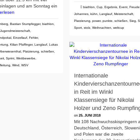
einlagen und am Sonntag ein
biathlon
,
Cup
,
Ergebnis
,
Event
,
Freude
erlesen
Johannes
,
kühn
,
Langlauf
,
Meisterschaft
,
Platzierung
,
power
,
punkte
,
schießen
,
Sieg
,
S
enberg
,
Bastian Stumpfegger
,
biathlon
,
Sport
,
stolz
,
Weihnachten
,
weltcup
Jugendmeisterschaft
,
ndpokal
,
Einzellauf
,
Fehler
,
rtung
,
Kilian Pfaffinger
,
Langlauf
,
Lukas
Oberwiesenthal
,
Platzierung
,
schießen
,
eit
,
Sprint
,
Wettbewerbe
,
leitung
,
Wind
,
WSV
Internationale
Kindervierschanzentourne
in Reit im Winkl
Klassensiege für Nikolai
Holzer und Zeno Rumpfin
on
25. JUNI 2018
Mit 108 Nachwuchsskispringern 
Deutschland, Österreich, Slowen
und Polen war die zweite