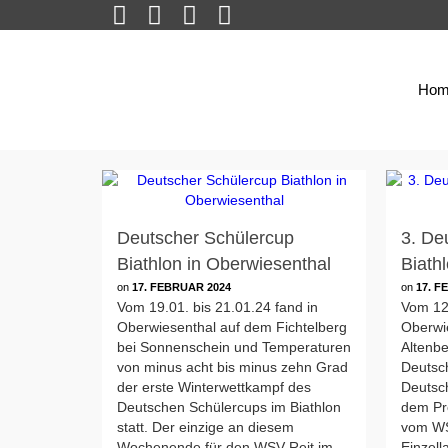
Hom
Deutscher Schülercup
3. De
Biathlon in Oberwiesenthal
Biath
on
17. FEBRUAR 2024
on
17. F
Vom 19.01. bis 21.01.24 fand in
Vom 12
Oberwiesenthal auf dem Fichtelberg
Oberwie
bei Sonnenschein und Temperaturen
Altenb
von minus acht bis minus zehn Grad
Deutsch
der erste Winterwettkampf des
Deutsc
Deutschen Schülercups im Biathlon
dem Pro
statt. Der einzige an diesem
vom WS
Wochenende für den WSV Reit im …
Einzell