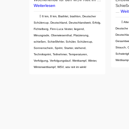
Weiterlesen
Schieß
…
Weit
6 km
,
8 km
,
Biathlet
,
biathlon
,
Deutscher
Alt
Schülercup
,
Deutschland
,
Deutschlandweit
,
Erfolg
,
Deutsche 
Fichtelberg
,
Finn-Luca Vester
,
liegend
,
Deutschla
Minusgrade
,
Oberwiesenthal
,
Platzierung
,
Gesamtwe
schießen
,
Schießfehler
,
Schüler
,
Schülercup
,
Strauch
,
Sonnenschein
,
Sprint
,
Starter
,
stehend
,
Schwierigk
Techniksprint
,
Teilnehmer
,
Temperaturen
,
Wettkampf
Verfolgung
,
Verfolgungslauf
,
Wettkampf
,
Winter
,
Winterwettkampf
,
WSV
,
wsv reit im winkl