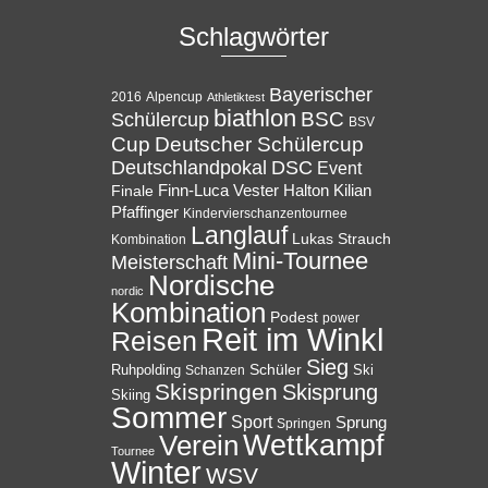
Schlagwörter
Bayerischer
Alpencup
2016
Athletiktest
biathlon
BSC
Schülercup
BSV
Cup
Deutscher Schülercup
Deutschlandpokal
DSC
Event
Halton
Finale
Finn-Luca Vester
Kilian
Pfaffinger
Kindervierschanzentournee
Langlauf
Lukas Strauch
Kombination
Mini-Tournee
Meisterschaft
Nordische
nordic
Kombination
Podest
power
Reit im Winkl
Reisen
Sieg
Ruhpolding
Schüler
Ski
Schanzen
Skispringen
Skisprung
Skiing
Sommer
Sport
Sprung
Springen
Wettkampf
Verein
Tournee
Winter
WSV