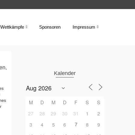
Wettkämpfe
Sponsoren
Impressum
t
en,
Kalender
es
i
nnes
M
D
M
D
F
S
S
r
27
28
29
30
31
1
2
7
3
4
5
6
8
9