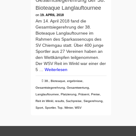
Gesamtsiegerehrung der 38.
Bioteaque Langlauftournee
on
19. APRIL 2018
Am 14. April 2018 fand die
Gesamtsiegerehrung der 38.
Bioteaque Langlauftournee im
Rahmen des Sparkassencups des
SV Chiemgau statt. Über 400 junge
Sportler aus 27 Vereinen haben an
den Wettkämpfen teilgenommen.
Der WSV Reit im Winkl war einer der
5 …
Weiterlesen
38.
,
Bioteaque
,
ergebnisse
,
Gesamtsiegerehrung
,
Gesamtwertung
,
Langlauftournee
,
Platzierung
,
Präsent
,
Preise
,
Reit im Winkl
,
results
,
Sachpreise
,
Siegerehrung
,
Sport
,
Sportler
,
Top
,
Winter
,
WSV