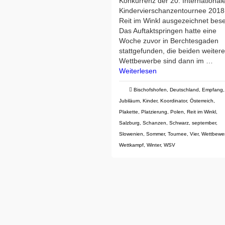
Konkurrenz der 20. International
Kindervierschanzentournee 2018
Reit im Winkl ausgezeichnet bese
Das Auftaktspringen hatte eine
Woche zuvor in Berchtesgaden
stattgefunden, die beiden weiter
Wettbewerbe sind dann im …
Weiterlesen
Bischofshofen
,
Deutschland
,
Empfang
,
Jubiläum
,
Kinder
,
Koordinator
,
Österreich
,
Plakette
,
Platzierung
,
Polen
,
Reit im Winkl
,
Salzburg
,
Schanzen
,
Schwarz
,
september
,
Slowenien
,
Sommer
,
Tournee
,
Vier
,
Wettbewe
Wettkampf
,
Winter
,
WSV