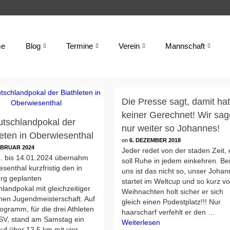
e
Blog
Termine
Verein
Mannschaft
Die Presse sagt, damit ha
keiner Gerechnet! Wir sag
utschlandpokal der
nur weiter so Johannes!
leten in Oberwiesenthal
on
6. DEZEMBER 2018
EBRUAR 2024
Jeder redet von der staden Zeit, 
. bis 14.01.2024 übernahm
soll Ruhe in jedem einkehren. Be
senthal kurzfristig den in
uns ist das nicht so, unser Joha
erg geplanten
startet im Weltcup und so kurz vo
landpokal mit gleichzeitiger
Weihnachten holt sicher er sich
hen Jugendmeisterschaft. Auf
gleich einen Podestplatz!!! Nur
gramm, für die drei Athleten
haarscharf verfehlt er den …
V, stand am Samstag ein
Weiterlesen
auf über 12.5 km mit vier