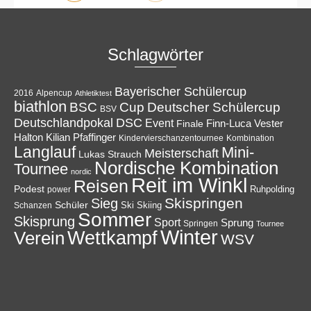
Schlagwörter
Bayerischer Schülercup
Alpencup
2016
Athletiktest
biathlon
Cup
BSC
Deutscher Schülercup
BSV
Deutschlandpokal
DSC
Event
Finale
Finn-Luca Vester
Halton
Kilian Pfaffinger
Kindervierschanzentournee
Kombination
Langlauf
Mini-
Meisterschaft
Lukas Strauch
Nordische Kombination
Tournee
nordic
Reit im Winkl
Reisen
Podest
Ruhpolding
power
Skispringen
Sieg
Schüler
Ski
Skiing
Schanzen
Sommer
Skisprung
Sport
Sprung
Springen
Tournee
Winter
Wettkampf
Verein
WSV