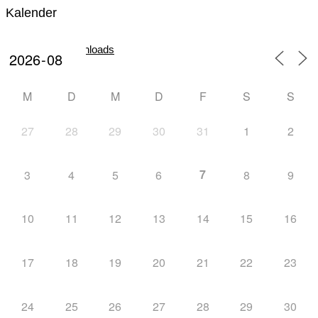
Kalender
Downloads
M
D
M
D
F
S
S
27
28
29
30
31
1
2
Mannschaft
7
3
4
5
6
8
9
10
11
12
13
14
15
16
Biathlon
17
18
19
20
21
22
23
24
25
26
27
28
29
30
News