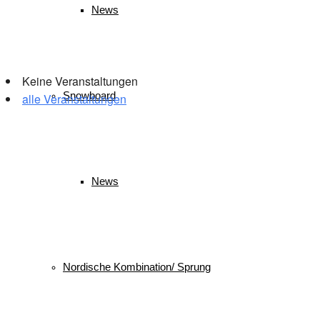
News
Veranstaltungen
Keine Veranstaltungen
Snowboard
alle Veranstaltungen
© 2026 WSV Reit im Winkl e.V. powerd by Maximilian Hamberger
News
Nordische Kombination/ Sprung