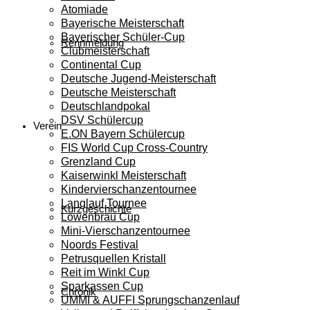
Atomiade
Bayerische Meisterschaft
Bayerischer Schüler-Cup
Rennmeldung
Clubmeisterschaft
Continental Cup
Deutsche Jugend-Meisterschaft
Deutsche Meisterschaft
Deutschlandpokal
DSV Schülercup
Verein
E.ON Bayern Schülercup
FIS World Cup Cross-Country
Grenzland Cup
Kaiserwinkl Meisterschaft
Kindervierschanzentournee
Langlauf Tournee
Kurzgeschichte
Löwenbräu Cup
Mini-Vierschanzentournee
Noords Festival
Petrusquellen Kristall
Reit im Winkl Cup
Sparkassen Cup
Chronik
UMMI & AUFFI Sprungschanzenlauf