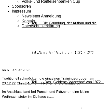
Volks- und Raiffeisenbanken Cup
Sponsoren
Impressum
Newsletter Anmeldung
Kontakt
Teil I – Die Gründung, der Aufbau und die
Datenschutzerklärung
Christbaumschmück
und Weihnachtsfeier
Erhaltung des Vereins von 1921 – 1971
on
6. Januar 2023
Traditionell schmückten die einzelnen Trainingsgruppen am
Teil II – Das „Goldene Jahrzehnt“ von 1972 –
23.12.22 Christbäume mit Futter für die Waldtiere.
Im Anschluss fand bei Punsch und Plätzchen eine kleine
Weihnachtsfeier im Zielhaus statt.