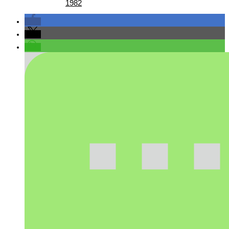
1982
Teil III – Die Zeit der „Großen Veranstaltungen“
von 1982 – 1996
Teil IV – Die nordische Skijugend der Welt zu