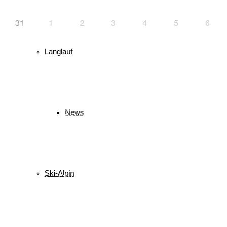
31
1
2
3
4
5
6
Langlauf
Schlagwörter
biathlon
Bayerischer Schülercup
Alpencup
2016
Athletiktest
Cup
BSC
Deutscher Schülercup
BSV
News
Deutschlandpokal
DSC
Event
Finale
Finn-Luca Vester
Halton
Kilian Pfaffinger
Kindervierschanzentournee
Kombination
Langlauf
Mini-Tournee
Meisterschaft
Lukas Strauch
Nordische Kombination
Podest
nordic
power
Reit im Winkl
Reisen
Ruhpolding
Schüler
Schanzen
Sommer
Ski-Alpin
Skispringen
Sieg
Skisprung
Ski
Skiing
Wettkampf
Verein
Sport
Sprung
Springen
Tournee
Winter
WSV