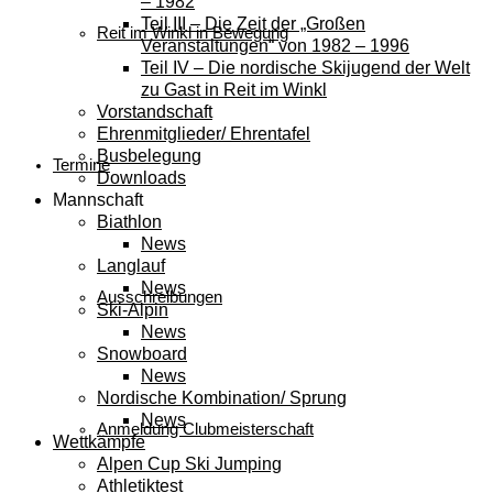
– 1982
Teil III – Die Zeit der „Großen
Reit im Winkl in Bewegung
Veranstaltungen“ von 1982 – 1996
Teil IV – Die nordische Skijugend der Welt
zu Gast in Reit im Winkl
Vorstandschaft
Ehrenmitglieder/ Ehrentafel
Busbelegung
Termine
Downloads
Mannschaft
Biathlon
News
Langlauf
News
Ausschreibungen
Ski-Alpin
News
Snowboard
News
Nordische Kombination/ Sprung
News
Anmeldung Clubmeisterschaft
Wettkämpfe
Alpen Cup Ski Jumping
Athletiktest