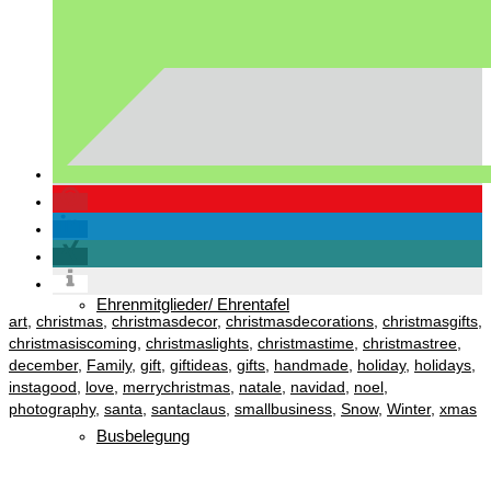
Gast in Reit im Winkl
Vorstandschaft
Ehrenmitglieder/ Ehrentafel
art
,
christmas
,
christmasdecor
,
christmasdecorations
,
christmasgifts
,
christmasiscoming
,
christmaslights
,
christmastime
,
christmastree
,
december
,
Family
,
gift
,
giftideas
,
gifts
,
handmade
,
holiday
,
holidays
,
instagood
,
love
,
merrychristmas
,
natale
,
navidad
,
noel
,
photography
,
santa
,
santaclaus
,
smallbusiness
,
Snow
,
Winter
,
xmas
Busbelegung