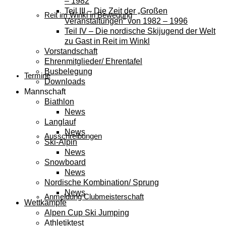
– 1982
Teil III – Die Zeit der „Großen
Reit im Winkl in Bewegung
Veranstaltungen“ von 1982 – 1996
Teil IV – Die nordische Skijugend der Welt
zu Gast in Reit im Winkl
Vorstandschaft
Ehrenmitglieder/ Ehrentafel
Busbelegung
Termine
Downloads
Mannschaft
Biathlon
News
Langlauf
News
Ausschreibungen
Ski-Alpin
News
Snowboard
News
Nordische Kombination/ Sprung
News
Anmeldung Clubmeisterschaft
Wettkämpfe
Alpen Cup Ski Jumping
Athletiktest