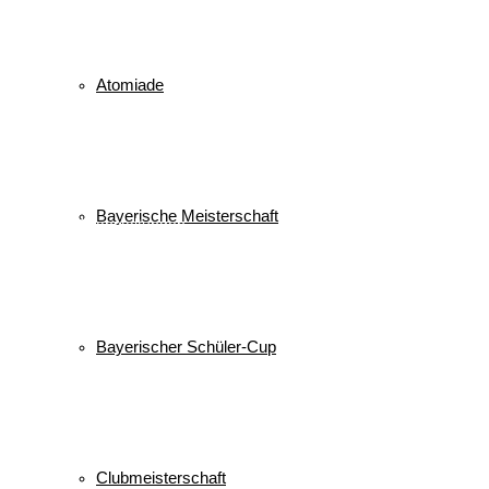
Wettkampf
Verein
Sport
Sprung
Springen
Tournee
Winter
WSV
Atomiade
Veranstaltungen
Bayerische Meisterschaft
Keine Veranstaltungen
alle Veranstaltungen
© 2026 WSV Reit im Winkl e.V. powerd by Maximilian Hamberger
Bayerischer Schüler-Cup
Clubmeisterschaft