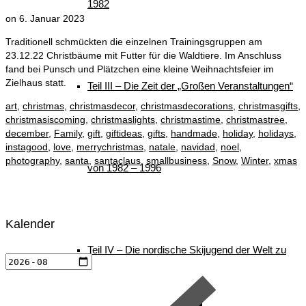
1982
on
6. Januar 2023
Traditionell schmückten die einzelnen Trainingsgruppen am
23.12.22 Christbäume mit Futter für die Waldtiere. Im Anschluss
fand bei Punsch und Plätzchen eine kleine Weihnachtsfeier im
Zielhaus statt.
Teil III – Die Zeit der „Großen Veranstaltungen“
art
,
christmas
,
christmasdecor
,
christmasdecorations
,
christmasgifts
,
christmasiscoming
,
christmaslights
,
christmastime
,
christmastree
,
december
,
Family
,
gift
,
giftideas
,
gifts
,
handmade
,
holiday
,
holidays
,
instagood
,
love
,
merrychristmas
,
natale
,
navidad
,
noel
,
photography
,
santa
,
santaclaus
,
smallbusiness
,
Snow
,
Winter
,
xmas
von 1982 – 1996
Kalender
Teil IV – Die nordische Skijugend der Welt zu