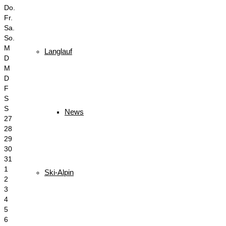
Do.
Fr.
Sa.
So.
M
Langlauf
D
M
D
F
S
S
News
27
28
29
30
31
1
Ski-Alpin
2
3
4
5
6