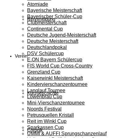
Atomiade
Bayerische Meisterschaft
Bayerischer Schüler-Cup
Rennmeldung
Clubmeisterschaft
Continental Cup
Deutsche Jugend-Meisterschaft
Deutsche Meisterschaft
Deutschlandpokal
DSV Schülercup
Verein
E.ON Bayern Schülercup
FIS World Cup Cross-Country
Grenzland Cup
Kaiserwinkl Meisterschaft
Kindervierschanzentournee
Langlauf Tournee
Kurzgeschichte
Löwenbräu Cup
Mini-Vierschanzentournee
Noords Festival
Petrusquellen Kristall
Reit im Winkl Cup
Sparkassen Cup
Chronik
UMMI & AUFFI Sprungschanzenlauf