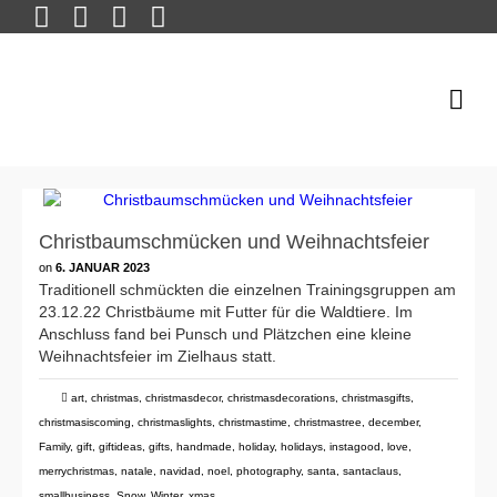
Christbaumschmücken und Weihnachtsfeier
on
6. JANUAR 2023
Traditionell schmückten die einzelnen Trainingsgruppen am
23.12.22 Christbäume mit Futter für die Waldtiere. Im
Anschluss fand bei Punsch und Plätzchen eine kleine
Weihnachtsfeier im Zielhaus statt.
art
,
christmas
,
christmasdecor
,
christmasdecorations
,
christmasgifts
,
christmasiscoming
,
christmaslights
,
christmastime
,
christmastree
,
december
,
Family
,
gift
,
giftideas
,
gifts
,
handmade
,
holiday
,
holidays
,
instagood
,
love
,
merrychristmas
,
natale
,
navidad
,
noel
,
photography
,
santa
,
santaclaus
,
smallbusiness
,
Snow
,
Winter
,
xmas