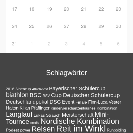
17
18
19
20
21
22
23
24
25
26
27
28
29
30
31
1
2
3
4
5
6
Schlagwörter
Bayerischer Schülercup
Alpencup
2016
Athletiktest
biathlon
Cup
BSC
Deutscher Schülercup
BSV
Deutschlandpokal
DSC
Event
Finale
Finn-Luca Vester
Halton
Kilian Pfaffinger
Kindervierschanzentournee
Kombination
Langlauf
Mini-
Meisterschaft
Lukas Strauch
Nordische Kombination
Tournee
nordic
Reit im Winkl
Reisen
Podest
Ruhpolding
power