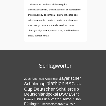
christmasdecorations
,
christmasgifts
,
christmasiscoming
,
christmaslights
,
christmastime
,
christmastree
,
december
,
Family
,
gift
,
giftideas
,
gifts
,
handmade
,
holiday
,
holidays
,
instagood
,
love
,
merrychristmas
,
natale
,
navidad
,
noel
,
photography
,
santa
,
santaclaus
,
smallbusiness
,
Snow
,
Winter
,
xmas
Schlagwörter
Bayerischer
Alpencup
2016
Athletiktest
biathlon
BSC
Schülercup
BSV
Cup
Deutscher Schülercup
Deutschlandpokal
DSC
Event
Halton
Finale
Finn-Luca Vester
Kilian
Pfaffinger
Kindervierschanzentournee