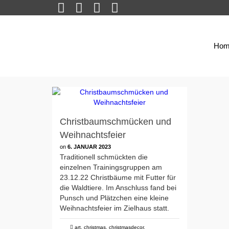
Hom
Christbaumschmücken und
Weihnachtsfeier
on
6. JANUAR 2023
Traditionell schmückten die
einzelnen Trainingsgruppen am
23.12.22 Christbäume mit Futter für
die Waldtiere. Im Anschluss fand bei
Punsch und Plätzchen eine kleine
Weihnachtsfeier im Zielhaus statt.
art
,
christmas
,
christmasdecor
,