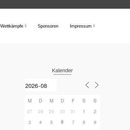
Wettkämpfe
Sponsoren
Impressum
Kalender
M
D
M
D
F
S
S
27
28
29
30
31
1
2
6
3
4
5
7
8
9