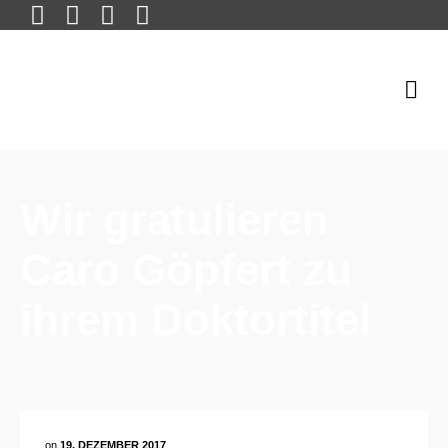
Wir gratulieren
Caro Göpfert zu
ihrem Doktortitel
on
19. DEZEMBER 2017