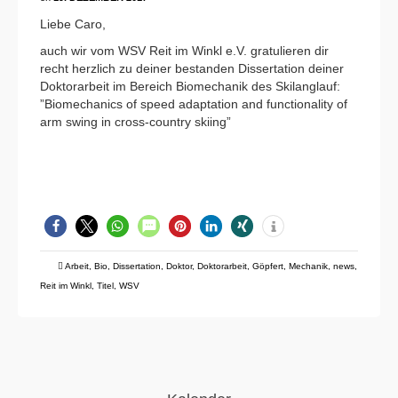
Liebe Caro,
auch wir vom WSV Reit im Winkl e.V. gratulieren dir
recht herzlich zu deiner bestanden Dissertation deiner
Doktorarbeit im Bereich Biomechanik des Skilanglauf:
”Biomechanics of speed adaptation and functionality of
arm swing in cross-country skiing”
Arbeit
,
Bio
,
Dissertation
,
Doktor
,
Doktorarbeit
,
Göpfert
,
Mechanik
,
news
,
Reit im Winkl
,
Titel
,
WSV