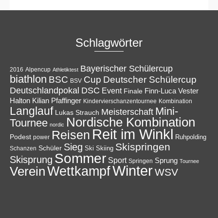
Schlagwörter
Bayerischer Schülercup
Alpencup
2016
Athletiktest
biathlon
Cup
BSC
Deutscher Schülercup
BSV
Deutschlandpokal
DSC
Event
Finale
Finn-Luca Vester
Halton
Kilian Pfaffinger
Kindervierschanzentournee
Kombination
Langlauf
Mini-
Meisterschaft
Lukas Strauch
Nordische Kombination
Tournee
nordic
Reit im Winkl
Reisen
Podest
Ruhpolding
power
Skispringen
Sieg
Schüler
Ski
Skiing
Schanzen
Sommer
Skisprung
Sport
Sprung
Springen
Tournee
Winter
Wettkampf
Verein
WSV