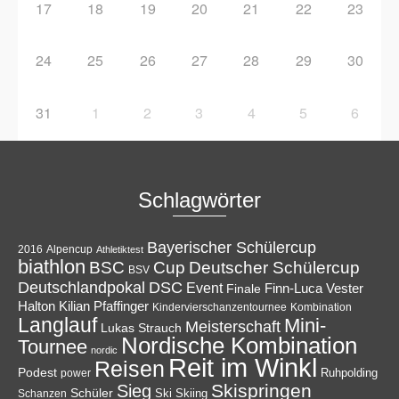
17
18
19
20
21
22
23
24
25
26
27
28
29
30
31
1
2
3
4
5
6
Schlagwörter
Bayerischer Schülercup
Alpencup
2016
Athletiktest
biathlon
Cup
BSC
Deutscher Schülercup
BSV
Deutschlandpokal
DSC
Event
Finale
Finn-Luca Vester
Halton
Kilian Pfaffinger
Kindervierschanzentournee
Kombination
Langlauf
Mini-
Meisterschaft
Lukas Strauch
Nordische Kombination
Tournee
nordic
Reit im Winkl
Reisen
Podest
Ruhpolding
power
Skispringen
Sieg
Schüler
Ski
Skiing
Schanzen