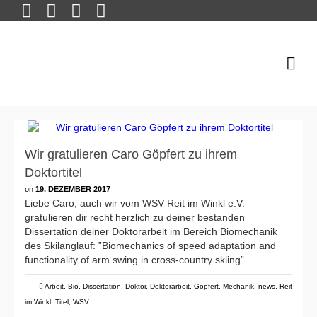
Wir gratulieren Caro Göpfert zu ihrem
Doktortitel
on
19. DEZEMBER 2017
Liebe Caro, auch wir vom WSV Reit im Winkl e.V.
gratulieren dir recht herzlich zu deiner bestanden
Dissertation deiner Doktorarbeit im Bereich Biomechanik
des Skilanglauf: ”Biomechanics of speed adaptation and
functionality of arm swing in cross-country skiing”
Arbeit
,
Bio
,
Dissertation
,
Doktor
,
Doktorarbeit
,
Göpfert
,
Mechanik
,
news
,
Reit
im Winkl
,
Titel
,
WSV