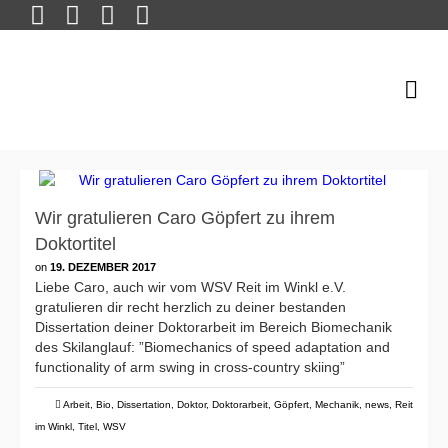
Wir gratulieren Caro Göpfert zu ihrem
Doktortitel
on
19. DEZEMBER 2017
Liebe Caro, auch wir vom WSV Reit im Winkl e.V.
gratulieren dir recht herzlich zu deiner bestanden
Dissertation deiner Doktorarbeit im Bereich Biomechanik
des Skilanglauf: ”Biomechanics of speed adaptation and
functionality of arm swing in cross-country skiing”
Arbeit
,
Bio
,
Dissertation
,
Doktor
,
Doktorarbeit
,
Göpfert
,
Mechanik
,
news
,
Reit
im Winkl
,
Titel
,
WSV