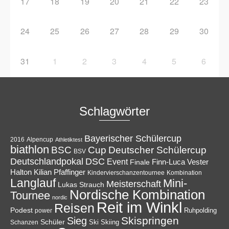
17
18
19
20
21
22
23
24
25
26
27
28
29
30
31
1
2
3
4
5
6
Schlagwörter
Bayerischer Schülercup
Alpencup
2016
Athletiktest
biathlon
Cup
BSC
Deutscher Schülercup
BSV
Deutschlandpokal
DSC
Event
Finale
Finn-Luca Vester
Halton
Kilian Pfaffinger
Kindervierschanzentournee
Kombination
Langlauf
Mini-
Meisterschaft
Lukas Strauch
Nordische Kombination
Tournee
nordic
Reit im Winkl
Reisen
Podest
Ruhpolding
power
Skispringen
Sieg
Schüler
Ski
Skiing
Schanzen