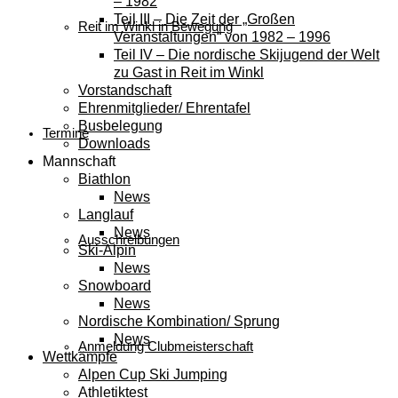
– 1982
Teil III – Die Zeit der „Großen
Reit im Winkl in Bewegung
Veranstaltungen“ von 1982 – 1996
Teil IV – Die nordische Skijugend der Welt
zu Gast in Reit im Winkl
Vorstandschaft
Ehrenmitglieder/ Ehrentafel
Busbelegung
Termine
Downloads
Mannschaft
Biathlon
News
Langlauf
News
Ausschreibungen
Ski-Alpin
News
Snowboard
News
Nordische Kombination/ Sprung
News
Anmeldung Clubmeisterschaft
Wettkämpfe
Alpen Cup Ski Jumping
Athletiktest