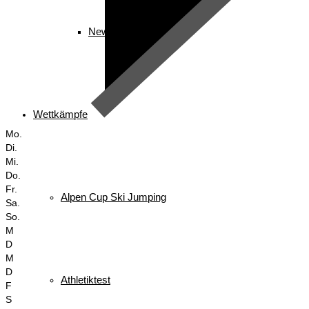
News
Wettkämpfe
Mo.
Di.
Mi.
Do.
Fr.
Alpen Cup Ski Jumping
Sa.
So.
M
D
M
D
Athletiktest
F
S