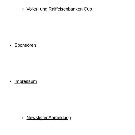
© 2026 WSV Reit im Winkl e.V. powerd by Maximilian Hamberger
Volks- und Raiffeisenbanken Cup
Sponsoren
Impressum
Newsletter Anmeldung