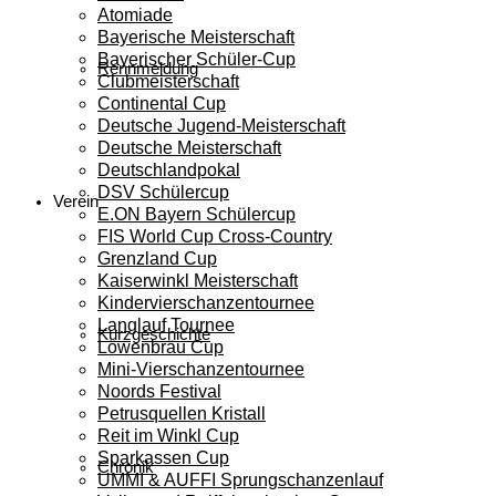
Atomiade
Bayerische Meisterschaft
Bayerischer Schüler-Cup
Rennmeldung
Clubmeisterschaft
Continental Cup
Deutsche Jugend-Meisterschaft
Deutsche Meisterschaft
Deutschlandpokal
DSV Schülercup
Verein
E.ON Bayern Schülercup
FIS World Cup Cross-Country
Grenzland Cup
Kaiserwinkl Meisterschaft
Kindervierschanzentournee
Langlauf Tournee
Kurzgeschichte
Löwenbräu Cup
Mini-Vierschanzentournee
Noords Festival
Petrusquellen Kristall
Reit im Winkl Cup
Sparkassen Cup
Chronik
UMMI & AUFFI Sprungschanzenlauf