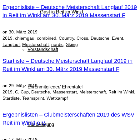
Ergebnisliste – Deutsche Meisterschaft Langlauf 2019
Gast in Reit im Winkl
in Reit im Winkl am 30. März 2019 Massenstart F
on
30. März 2019
2019
,
chiemgau
,
combined
,
Country
,
Cross
,
Deutsche
,
Event
,
Langlauf
,
Meisterschaft
,
nordic
,
Skiing
Vorstandschaft
Startliste – Deutsche Meisterschaft Langlauf 2019 in
Reit im Winkl am 30. März 2019 Massenstart F
on
29. März 2019
Ehrenmitglieder/ Ehrentafel
2019
,
C
,
Cup
,
Deutsche
,
Massenstart
,
Meisterschaft
,
Reit im Winkl
,
Startliste
,
Teamsprint
,
Wettkampf
Ergebnislisten – Clubmeisterschaften 2019 des WSV
Reit im Winkl e.V.
Busbelegung
on
17. März 2019