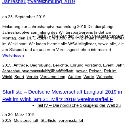
Jahreshauptversammlung 2019
1982
on
25. September 2019
Einladung zur Jahreshauptversammlung 2019 Die diesjährige
Jahreshauptversammlung des Wintersportvereins findet am
Teil III – Die Zeit der „Großen Veranstaltungen“
Montag, den 14. Oktober um 19.00 Uhr im Zielhaus Pavillon in Reit
im Winkl statt. Wir laden hiermit alle WSV-Mitglieder, sowie alle, die
am Skisport und an unserem Vereinsgeschehen interessiert …
Weiterlesen
2019
,
Anträge
,
Begrüßung
,
Berichte
,
Ehrung Vorstand
,
Event
,
Jahr
,
von 1982 – 1996
Jahreshauptversammlung
,
Mannschaft
,
power
,
Reisen
,
Reit im
Winkl
,
Sport
,
Verein
,
Versammlung
,
Wahlen
,
Warte
,
Wünsche
Startliste – Deutsche Meisterschaft Langlauf 2019 in
Reit im Winkl am 31. März 2019 Vereinsstaffel F
Teil IV – Die nordische Skijugend der Welt zu
on
30. März 2019
2019
,
Meisterschaft
,
Startliste
,
vereinsstaffel