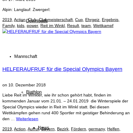
Alpin: Langlauf: Zwergerl:
2019
,
Action
,
Club
,
Clubmeisterschaft
,
Cup
,
Ehrgeiz
,
Ergebnis
,
Downloads
Family
,
kids
,
power
,
Reit im Winkl
,
Result
,
team
,
Wettkampf
Mannschaft
HELFERAUFRUF für die Special Olympics Bayern
on
10. Dezember 2018
Biathlon
Liebe Reit im Winkler, wie ihr schon gehört habt, finden im
kommenden Januar vom 21.01. – 24.01.2019 die Winterspiele der
Special Olympics wieder in Reit im Winkl statt. Bei diesen
Wettkämpfen gehen rund 400 Sportler mit geistiger Behinderung an
den …
Weiterlesen
News
2019
,
Action
,
Aufruf
,
Bayern
,
Bezirk
,
Fördern
,
germany
,
Helfen
,