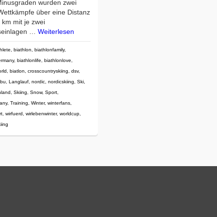
 Minusgraden wurden zwei
Wettkämpfe über eine Distanz
 km mit je zwei
seinlagen …
Weiterlesen
hlete
,
biathlon
,
biathlonfamily
,
ermany
,
biathlonlife
,
biathlonlove
,
orld
,
biatlon
,
crosscountryskiing
,
dsv
,
ibu
,
Langlauf
,
nordic
,
nordicskiing
,
Ski
,
hland
,
Skiing
,
Snow
,
Sport
,
any
,
Training
,
Winter
,
winterfans
,
rt
,
wirfuerd
,
wirlebenwinter
,
worldcup
,
iing