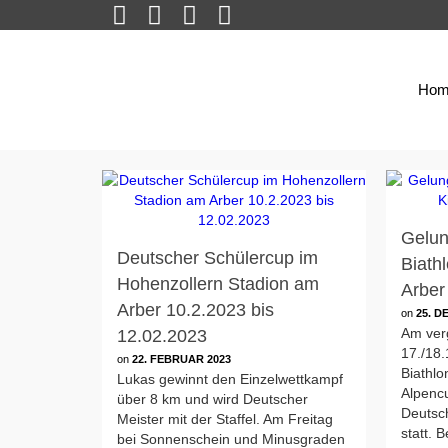
Hom
Gelun
Deutscher Schülercup im
Biathl
Hohenzollern Stadion am
Arber
Arber 10.2.2023 bis
on
25. D
Am ver
12.02.2023
17./18.
on
22. FEBRUAR 2023
Biathlo
Lukas gewinnt den Einzelwettkampf
Alpenc
über 8 km und wird Deutscher
Deutsc
Meister mit der Staffel. Am Freitag
statt. 
bei Sonnenschein und Minusgraden