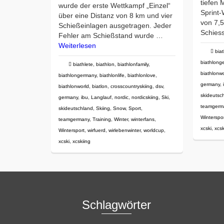
tiefen
wurde der erste Wettkampf „Einzel“
Sprint-
über eine Distanz von 8 km und vier
von 7,5
Schießeinlagen ausgetragen. Jeder
Schies
Fehler am Schießstand wurde …
Weiterlesen
biat
biathlong
biathlete
,
biathlon
,
biathlonfamily
,
biathlonw
biathlongermany
,
biathlonlife
,
biathlonlove
,
germany
,
biathlonworld
,
biatlon
,
crosscountryskiing
,
dsv
,
skideutsc
germany
,
ibu
,
Langlauf
,
nordic
,
nordicskiing
,
Ski
,
teamgerm
skideutschland
,
Skiing
,
Snow
,
Sport
,
Winterspo
teamgermany
,
Training
,
Winter
,
winterfans
,
xcski
,
xcsk
Wintersport
,
wirfuerd
,
wirlebenwinter
,
worldcup
,
xcski
,
xcskiing
Schlagwörter