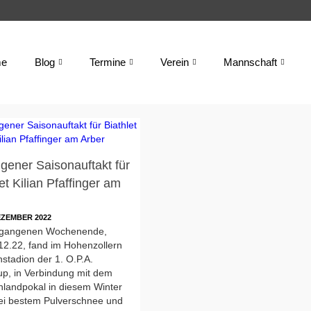
e
Blog
Termine
Verein
Mannschaft
gener Saisonauftakt für
et Kilian Pfaffinger am
EZEMBER 2022
gangenen Wochenende,
12.22, fand im Hohenzollern
nstadion der 1. O.P.A.
up, in Verbindung mit dem
hlandpokal in diesem Winter
Bei bestem Pulverschnee und