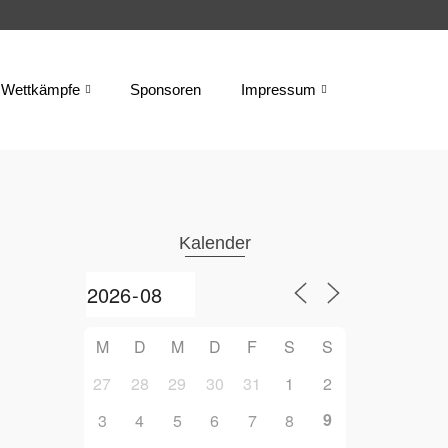
Wettkämpfe
Sponsoren
Impressum
Kalender
M
D
M
D
F
S
S
27
28
29
30
31
1
2
9
3
4
5
6
7
8