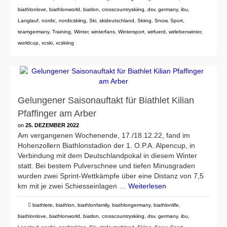
biathlonlove
,
biathlonworld
,
biatlon
,
crosscountryskiing
,
dsv
,
germany
,
ibu
,
Langlauf
,
nordic
,
nordicskiing
,
Ski
,
skideutschland
,
Skiing
,
Snow
,
Sport
,
teamgermany
,
Training
,
Winter
,
winterfans
,
Wintersport
,
wirfuerd
,
wirlebenwinter
,
worldcup
,
xcski
,
xcskiing
Gelungener Saisonauftakt für Biathlet Kilian
Pfaffinger am Arber
on
25. DEZEMBER 2022
Am vergangenen Wochenende, 17./18.12.22, fand im
Hohenzollern Biathlonstadion der 1. O.P.A. Alpencup, in
Verbindung mit dem Deutschlandpokal in diesem Winter
statt. Bei bestem Pulverschnee und tiefen Minusgraden
wurden zwei Sprint-Wettkämpfe über eine Distanz von 7,5
km mit je zwei Schiesseinlagen …
Weiterlesen
biathlete
,
biathlon
,
biathlonfamily
,
biathlongermany
,
biathlonlife
,
biathlonlove
,
biathlonworld
,
biatlon
,
crosscountryskiing
,
dsv
,
germany
,
ibu
,