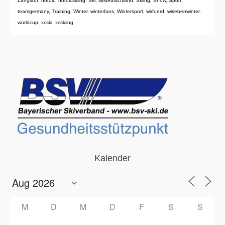
Langlauf
,
nordic
,
nordicskiing
,
Ski
,
skideutschland
,
Skiing
,
Snow
,
Sport
,
teamgermany
,
Training
,
Winter
,
winterfans
,
Wintersport
,
wirfuerd
,
wirlebenwinter
,
worldcup
,
xcski
,
xcskiing
Kalender
M
D
M
D
F
S
S