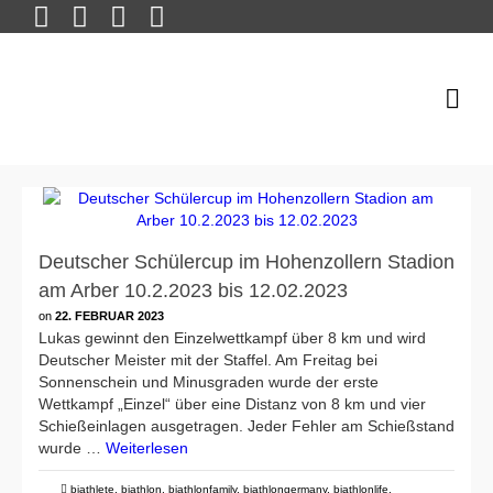
Deutscher Schülercup im Hohenzollern Stadion
am Arber 10.2.2023 bis 12.02.2023
on
22. FEBRUAR 2023
Lukas gewinnt den Einzelwettkampf über 8 km und wird
Deutscher Meister mit der Staffel. Am Freitag bei
Sonnenschein und Minusgraden wurde der erste
Wettkampf „Einzel“ über eine Distanz von 8 km und vier
Schießeinlagen ausgetragen. Jeder Fehler am Schießstand
wurde …
Weiterlesen
biathlete
,
biathlon
,
biathlonfamily
,
biathlongermany
,
biathlonlife
,