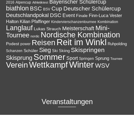
Bayerischer Schülercup
Alpencup
2016
Athletiktest
biathlon
Cup
BSC
Deutscher Schülercup
BSV
Deutschlandpokal
DSC
Event
Finale
Finn-Luca Vester
Halton
Kilian Pfaffinger
Kindervierschanzentournee
Kombination
Langlauf
Mini-
Meisterschaft
Lukas Strauch
Nordische Kombination
Tournee
nordic
Reit im Winkl
Reisen
Podest
Ruhpolding
power
Skispringen
Sieg
Schüler
Ski
Skiing
Schanzen
Sommer
Skisprung
Sport
Sprung
Springen
Tournee
Winter
Wettkampf
Verein
WSV
Veranstaltungen
Keine Veranstaltungen
alle Veranstaltungen