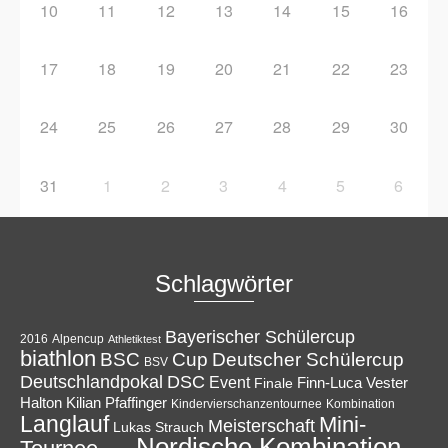
10
11
12
13
14
15
16
17
18
19
20
21
22
23
24
25
26
27
28
29
30
31
1
2
3
4
5
6
Schlagwörter
Bayerischer Schülercup
Alpencup
2016
Athletiktest
biathlon
Cup
BSC
Deutscher Schülercup
BSV
Deutschlandpokal
DSC
Event
Finale
Finn-Luca Vester
Halton
Kilian Pfaffinger
Kindervierschanzentournee
Kombination
Langlauf
Mini-
Meisterschaft
Lukas Strauch
Nordische Kombination