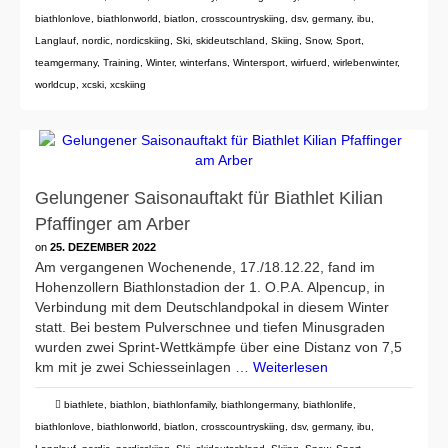
biathlonlove
,
biathlonworld
,
biatlon
,
crosscountryskiing
,
dsv
,
germany
,
ibu
,
Langlauf
,
nordic
,
nordicskiing
,
Ski
,
skideutschland
,
Skiing
,
Snow
,
Sport
,
teamgermany
,
Training
,
Winter
,
winterfans
,
Wintersport
,
wirfuerd
,
wirlebenwinter
,
worldcup
,
xcski
,
xcskiing
Gelungener Saisonauftakt für Biathlet Kilian
Pfaffinger am Arber
on
25. DEZEMBER 2022
Am vergangenen Wochenende, 17./18.12.22, fand im
Hohenzollern Biathlonstadion der 1. O.P.A. Alpencup, in
Verbindung mit dem Deutschlandpokal in diesem Winter
statt. Bei bestem Pulverschnee und tiefen Minusgraden
wurden zwei Sprint-Wettkämpfe über eine Distanz von 7,5
km mit je zwei Schiesseinlagen …
Weiterlesen
biathlete
,
biathlon
,
biathlonfamily
,
biathlongermany
,
biathlonlife
,
biathlonlove
,
biathlonworld
,
biatlon
,
crosscountryskiing
,
dsv
,
germany
,
ibu
,