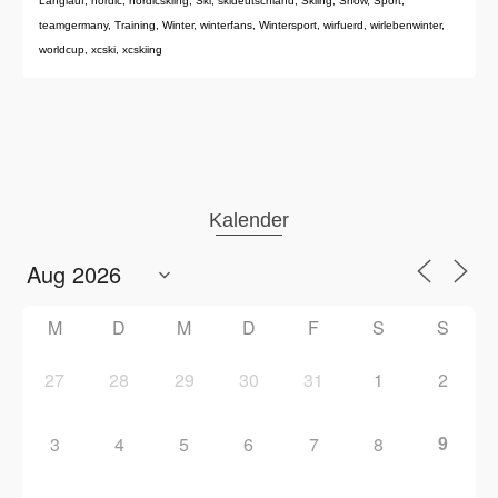
Langlauf
,
nordic
,
nordicskiing
,
Ski
,
skideutschland
,
Skiing
,
Snow
,
Sport
,
teamgermany
,
Training
,
Winter
,
winterfans
,
Wintersport
,
wirfuerd
,
wirlebenwinter
,
worldcup
,
xcski
,
xcskiing
Kalender
M
D
M
D
F
S
S
27
28
29
30
31
1
2
9
3
4
5
6
7
8