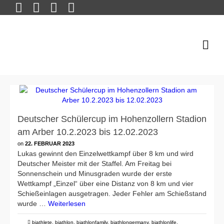
Deutscher Schülercup im Hohenzollern Stadion
am Arber 10.2.2023 bis 12.02.2023
on
22. FEBRUAR 2023
Lukas gewinnt den Einzelwettkampf über 8 km und wird
Deutscher Meister mit der Staffel. Am Freitag bei
Sonnenschein und Minusgraden wurde der erste
Wettkampf „Einzel“ über eine Distanz von 8 km und vier
Schießeinlagen ausgetragen. Jeder Fehler am Schießstand
wurde …
Weiterlesen
biathlete
,
biathlon
,
biathlonfamily
,
biathlongermany
,
biathlonlife
,