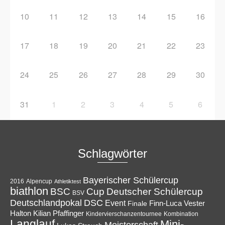
10
11
12
13
14
15
16
17
18
19
20
21
22
23
24
25
26
27
28
29
30
31
1
2
3
4
5
6
Schlagwörter
Bayerischer Schülercup
Alpencup
2016
Athletiktest
biathlon
Cup
BSC
Deutscher Schülercup
BSV
Deutschlandpokal
DSC
Event
Finale
Finn-Luca Vester
Halton
Kilian Pfaffinger
Kindervierschanzentournee
Kombination
Langlauf
Mini-
Meisterschaft