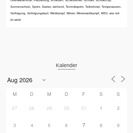
Oberwiesenthal
,
Platzierung
,
schießen
,
Schießfehler
,
Schüler
,
Schülercup
,
Sonnenschein
,
Sprint
,
Starter
,
stehend
,
Techniksprint
,
Teilnehmer
,
Temperaturen
,
Verfolgung
,
Verfolgungslauf
,
Wettkampf
,
Winter
,
Winterwettkampf
,
WSV
,
wsv reit
im winkl
Kalender
M
D
M
D
F
S
S
27
28
29
30
31
1
2
7
3
4
5
6
8
9