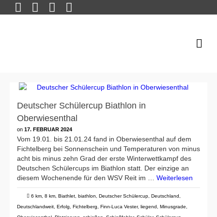
Deutscher Schülercup Biathlon in
Oberwiesenthal
on
17. FEBRUAR 2024
Vom 19.01. bis 21.01.24 fand in Oberwiesenthal auf dem
Fichtelberg bei Sonnenschein und Temperaturen von minus
acht bis minus zehn Grad der erste Winterwettkampf des
Deutschen Schülercups im Biathlon statt. Der einzige an
diesem Wochenende für den WSV Reit im …
Weiterlesen
6 km
,
8 km
,
Biathlet
,
biathlon
,
Deutscher Schülercup
,
Deutschland
,
Deutschlandweit
,
Erfolg
,
Fichtelberg
,
Finn-Luca Vester
,
liegend
,
Minusgrade
,