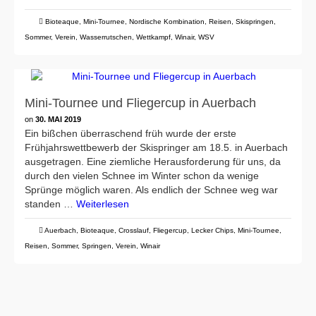
Bioteaque
,
Mini-Tournee
,
Nordische Kombination
,
Reisen
,
Skispringen
,
Sommer
,
Verein
,
Wasserrutschen
,
Wettkampf
,
Winair
,
WSV
Mini-Tournee und Fliegercup in Auerbach
on
30. MAI 2019
Ein bißchen überraschend früh wurde der erste
Frühjahrswettbewerb der Skispringer am 18.5. in Auerbach
ausgetragen. Eine ziemliche Herausforderung für uns, da
durch den vielen Schnee im Winter schon da wenige
Sprünge möglich waren. Als endlich der Schnee weg war
standen …
Weiterlesen
Auerbach
,
Bioteaque
,
Crosslauf
,
Fliegercup
,
Lecker Chips
,
Mini-Tournee
,
Reisen
,
Sommer
,
Springen
,
Verein
,
Winair