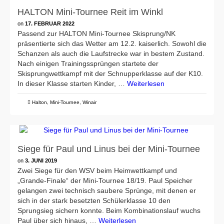
HALTON Mini-Tournee Reit im Winkl
on
17. FEBRUAR 2022
Passend zur HALTON Mini-Tournee Skisprung/NK
präsentierte sich das Wetter am 12.2. kaiserlich. Sowohl die
Schanzen als auch die Laufstrecke war in bestem Zustand.
Nach einigen Trainingssprüngen startete der
Skisprungwettkampf mit der Schnupperklasse auf der K10.
In dieser Klasse starten Kinder, …
Weiterlesen
Halton
,
Mini-Tournee
,
Winair
Siege für Paul und Linus bei der Mini-Tournee
on
3. JUNI 2019
Zwei Siege für den WSV beim Heimwettkampf und
„Grande-Finale“ der Mini-Tournee 18/19. Paul Speicher
gelangen zwei technisch saubere Sprünge, mit denen er
sich in der stark besetzten Schülerklasse 10 den
Sprungsieg sichern konnte. Beim Kombinationslauf wuchs
Paul über sich hinaus, …
Weiterlesen