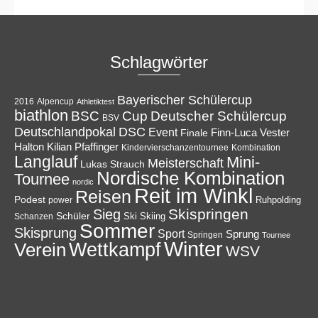
Schlagwörter
Bayerischer Schülercup
Alpencup
2016
Athletiktest
biathlon
Cup
BSC
Deutscher Schülercup
BSV
Deutschlandpokal
DSC
Event
Finale
Finn-Luca Vester
Halton
Kilian Pfaffinger
Kindervierschanzentournee
Kombination
Langlauf
Mini-
Meisterschaft
Lukas Strauch
Nordische Kombination
Tournee
nordic
Reit im Winkl
Reisen
Podest
Ruhpolding
power
Skispringen
Sieg
Schüler
Ski
Skiing
Schanzen
Sommer
Skisprung
Sport
Sprung
Springen
Tournee
Winter
Wettkampf
Verein
WSV