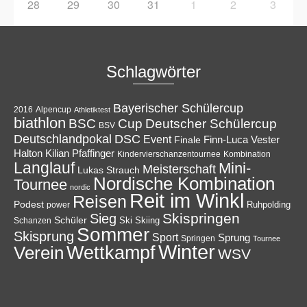
28
29
30
31
1
2
3
Schlagwörter
Bayerischer Schülercup
Alpencup
2016
Athletiktest
biathlon
Cup
BSC
Deutscher Schülercup
BSV
Deutschlandpokal
DSC
Event
Finale
Finn-Luca Vester
Halton
Kilian Pfaffinger
Kindervierschanzentournee
Kombination
Langlauf
Mini-
Meisterschaft
Lukas Strauch
Nordische Kombination
Tournee
nordic
Reit im Winkl
Reisen
Podest
Ruhpolding
power
Skispringen
Sieg
Schüler
Ski
Skiing
Schanzen
Sommer
Skisprung
Sport
Sprung
Springen
Tournee
Winter
Wettkampf
Verein
WSV