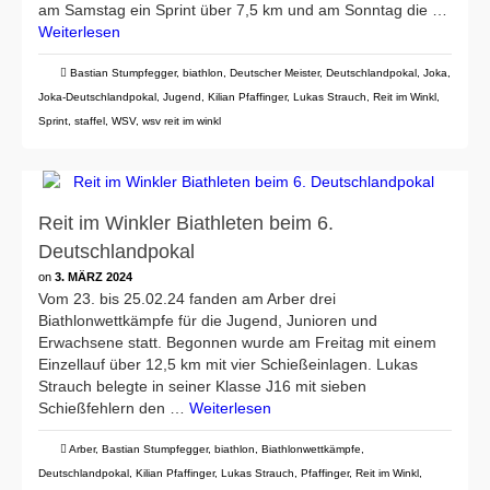
am Samstag ein Sprint über 7,5 km und am Sonntag die …
Weiterlesen
Bastian Stumpfegger
,
biathlon
,
Deutscher Meister
,
Deutschlandpokal
,
Joka
,
Joka-Deutschlandpokal
,
Jugend
,
Kilian Pfaffinger
,
Lukas Strauch
,
Reit im Winkl
,
Sprint
,
staffel
,
WSV
,
wsv reit im winkl
Reit im Winkler Biathleten beim 6.
Deutschlandpokal
on
3. MÄRZ 2024
Vom 23. bis 25.02.24 fanden am Arber drei
Biathlonwettkämpfe für die Jugend, Junioren und
Erwachsene statt. Begonnen wurde am Freitag mit einem
Einzellauf über 12,5 km mit vier Schießeinlagen. Lukas
Strauch belegte in seiner Klasse J16 mit sieben
Schießfehlern den …
Weiterlesen
Arber
,
Bastian Stumpfegger
,
biathlon
,
Biathlonwettkämpfe
,
Deutschlandpokal
,
Kilian Pfaffinger
,
Lukas Strauch
,
Pfaffinger
,
Reit im Winkl
,