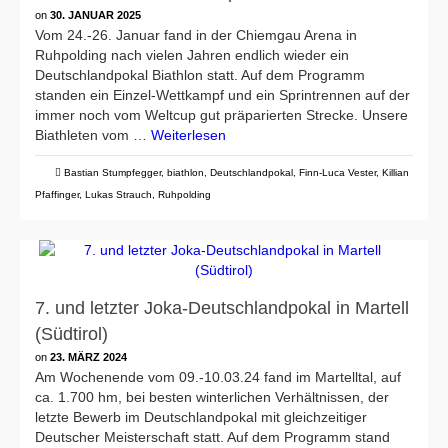
on
30. JANUAR 2025
Vom 24.-26. Januar fand in der Chiemgau Arena in
Ruhpolding nach vielen Jahren endlich wieder ein
Deutschlandpokal Biathlon statt. Auf dem Programm
standen ein Einzel-Wettkampf und ein Sprintrennen auf der
immer noch vom Weltcup gut präparierten Strecke. Unsere
Biathleten vom …
Weiterlesen
Bastian Stumpfegger
,
biathlon
,
Deutschlandpokal
,
Finn-Luca Vester
,
Killian
Pfaffinger
,
Lukas Strauch
,
Ruhpolding
7. und letzter Joka-Deutschlandpokal in Martell
(Südtirol)
on
23. MÄRZ 2024
Am Wochenende vom 09.-10.03.24 fand im Martelltal, auf
ca. 1.700 hm, bei besten winterlichen Verhältnissen, der
letzte Bewerb im Deutschlandpokal mit gleichzeitiger
Deutscher Meisterschaft statt. Auf dem Programm stand