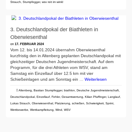
Strauch
,
Stumpfegger
,
wsv reit im winkl
3. Deutschlandpokal der Biathleten in
Oberwiesenthal
on
17. FEBRUAR 2024
Vom 12. bis 14.01.2024 übernahm Oberwiesenthal
kurzfristig den in Altenberg geplanten Deutschlandpokal mit
gleichzeitiger Deutschen Jugendmeisterschaft. Auf dem
Programm, für die drei Athleten vom WSV, stand am
Samstag ein Einzellauf über 12.5 km mit vier
Schießeinlagen und am Sonntag ein …
Weiterlesen
Altenberg
,
Bastian Stumpfegger
,
biathlon
,
Deutsche Jugendmeisterschaft
,
Deutschlandpokal
,
Einzellauf
,
Fehler
,
Gesamtwertung
,
Kilian Pfaffinger
,
Langlauf
,
Lukas Strauch
,
Oberwiesenthal
,
Platzierung
,
schießen
,
Schwierigkeit
,
Sprint
,
Wettbewerbe
,
Wettkampfleitung
,
Wind
,
WSV